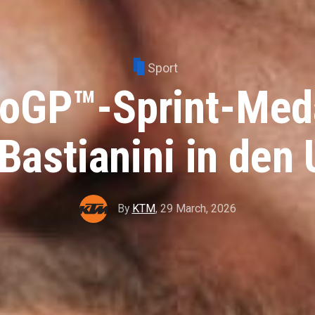
Sport
toGP™-Sprint-Meda
 Bastianini in den
By
KTM
,
29 March, 2026