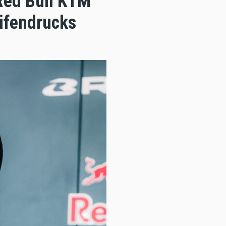
Red Bull KTM
eifendrucks