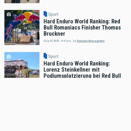
Sport
Hard Enduro World Ranking: Red
Bull Romaniacs Finisher Thomas
Bruckner
Aug 05 2026 - 8:41am
,
by
Daniele Alessandro
Sport
Hard Enduro World Ranking:
Lorenz Steinkellner mit
Podiumsplatzierung bei Red Bull
Romaniacs
Aug 05 2026 - 8:24am
,
by
Daniele Alessandro
Sport
Pol Espargaro wird Maverick
Vinales beim GP von
Grossbritannien ersetzen
Aug 04 2026 - 6:18pm
,
by
KTM