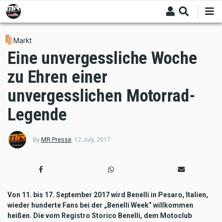
Skip
to
main
content
Markt
Eine unvergessliche Woche
zu Ehren einer
unvergesslichen Motorrad-
Legende
By
MR Presse
,
12 July, 2017
Von 11. bis 17. September 2017 wird Benelli in Pesaro, Italien,
wieder hunderte Fans bei der „Benelli Week“ willkommen
heißen. Die vom Registro Storico Benelli, dem Motoclub