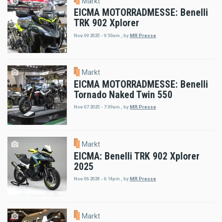
Markt
EICMA MOTORRADMESSE: Benelli
TRK 902 Xplorer
Nov 09 2025 - 9:50am
,
by
MR Presse
Markt
EICMA MOTORRADMESSE: Benelli
Tornado Naked Twin 550
Nov 07 2025 - 7:09am
,
by
MR Presse
Markt
EICMA: Benelli TRK 902 Xplorer
2025
Nov 06 2024 - 6:14pm
,
by
MR Presse
Markt