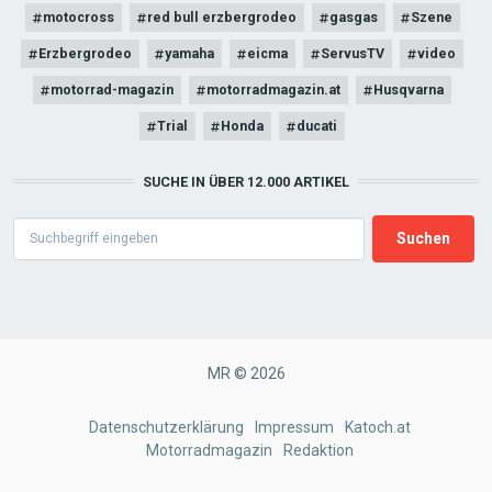
motocross
red bull erzbergrodeo
gasgas
Szene
Erzbergrodeo
yamaha
eicma
ServusTV
video
motorrad-magazin
motorradmagazin.at
Husqvarna
Trial
Honda
ducati
SUCHE IN ÜBER 12.000 ARTIKEL
Search
MR © 2026
FOOTER
Datenschutzerklärung
Impressum
Katoch.at
Motorradmagazin
Redaktion