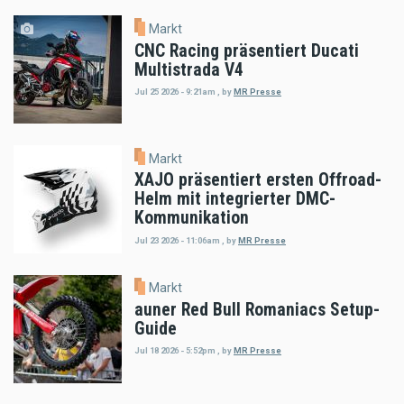
Markt
CNC Racing präsentiert Ducati
Multistrada V4
Jul 25 2026 - 9:21am
,
by
MR Presse
Markt
XAJO präsentiert ersten Offroad-
Helm mit integrierter DMC-
Kommunikation
Jul 23 2026 - 11:06am
,
by
MR Presse
Markt
auner Red Bull Romaniacs Setup-
Guide
Jul 18 2026 - 5:52pm
,
by
MR Presse