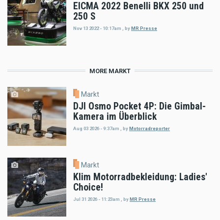
EICMA 2022 Benelli BKX 250 und
250 S
Nov 13 2022 - 10:17am
,
by
MR Presse
MORE MARKT
Markt
DJI Osmo Pocket 4P: Die Gimbal-
Kamera im Überblick
Aug 03 2026 - 9:37am
,
by
Motorradreporter
Markt
Klim Motorradbekleidung: Ladies'
Choice!
Jul 31 2026 - 11:23am
,
by
MR Presse