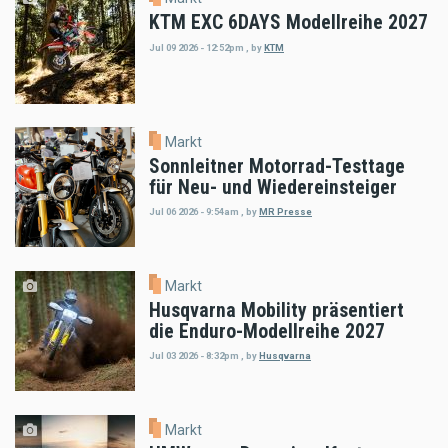
KTM EXC 6DAYS Modellreihe 2027
Jul 09 2026 - 12:52pm
,
by
KTM
Markt
Sonnleitner Motorrad-Testtage
für Neu- und Wiedereinsteiger
Jul 06 2026 - 9:54am
,
by
MR Presse
Markt
Husqvarna Mobility präsentiert
die Enduro-Modellreihe 2027
Jul 03 2026 - 8:32pm
,
by
Husqvarna
Markt