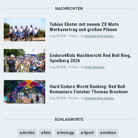
NACHRICHTEN
Tobias Ebster mit neuem ZX Moto
Werksvertrag und großen Plänen
Aug 06 2026 - 7:58am
,
by
Daniele Alessandro
Enduro4Kids Nachbericht Red Bull Ring,
Spielberg 2026
Aug 05 2026 - 9:15am
,
by
Peter Bachler
Hard Enduro World Ranking: Red Bull
Romaniacs Finisher Thomas Bruckner
Aug 05 2026 - 8:41am
,
by
Daniele Alessandro
SCHLAGWORTE
Archiv
ktm
motogp
Sport
enduro