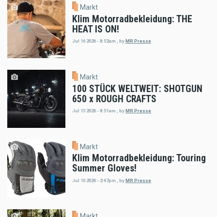
Markt
Klim Motorradbekleidung: THE
HEAT IS ON!
Jul 16 2026 - 8:52am
,
by
MR Presse
Markt
100 STÜCK WELTWEIT: SHOTGUN
650 x ROUGH CRAFTS
Jul 15 2026 - 8:51am
,
by
MR Presse
Markt
Klim Motorradbekleidung: Touring
Summer Gloves!
Jul 10 2026 - 2:47pm
,
by
MR Presse
Markt