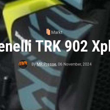
Markt
nelli TRK 902 Xp
By
MR Presse
,
06 November, 2024