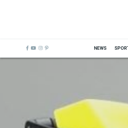
Skip
to
main
content
NEWS
SPOR