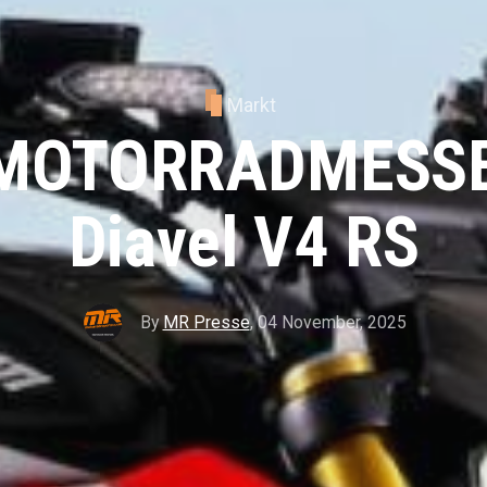
Markt
MOTORRADMESSE:
Diavel V4 RS
By
MR Presse
,
04 November, 2025