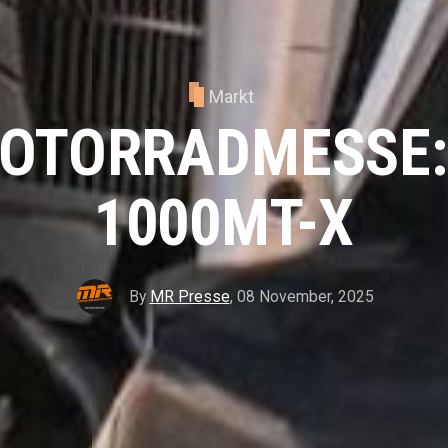
Markt
MOTORRADMESSE:
1000MT-X
By
MR Presse
,
08 November, 2025