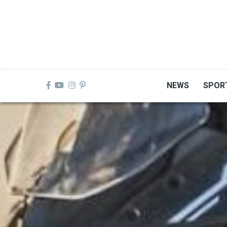
Skip
to
main
content
NEWS
SPOR