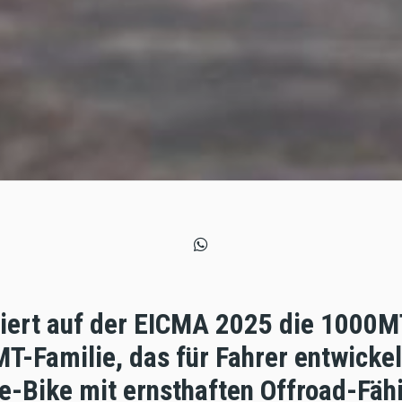
ert auf der EICMA 2025 die 1000M
MT-Familie, das für Fahrer entwickel
e-Bike mit ernsthaften Offroad-Fäh