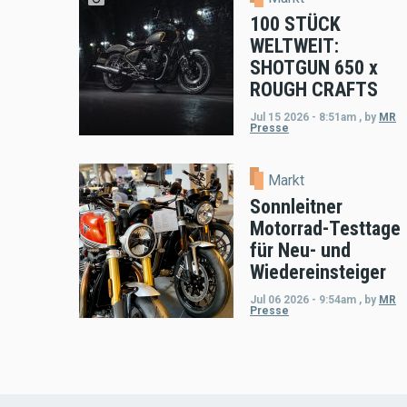
100 STÜCK
WELTWEIT:
SHOTGUN 650 x
ROUGH CRAFTS
Jul 15 2026 - 8:51am
,
by
MR
Presse
Markt
Sonnleitner
Motorrad-Testtage
für Neu- und
Wiedereinsteiger
Jul 06 2026 - 9:54am
,
by
MR
Presse