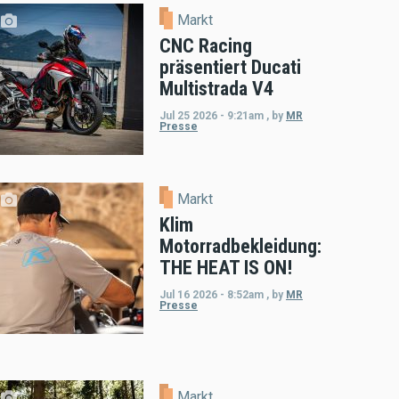
Markt
CNC Racing
präsentiert Ducati
Multistrada V4
Jul 25 2026 - 9:21am
,
by
MR
Presse
Markt
Klim
Motorradbekleidung:
THE HEAT IS ON!
Jul 16 2026 - 8:52am
,
by
MR
Presse
Markt