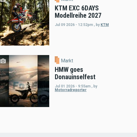
KTM EXC 6DAYS
Modellreihe 2027
Jul 09 2026 - 12:52pm
,
by
KTM
Markt
HMW goes
Donauinselfest
Jul 01 2026 - 9:55am
,
by
Motorradreporter