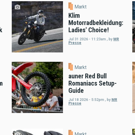
Markt
Klim
Motorradbekleidung:
k
Ladies' Choice!
Jul 31 2026 - 11:23am
,
by
MR
Presse
Markt
auner Red Bull
m
Romaniacs Setup-
Guide
Jul 18 2026 - 5:52pm
,
by
MR
Presse
Markt