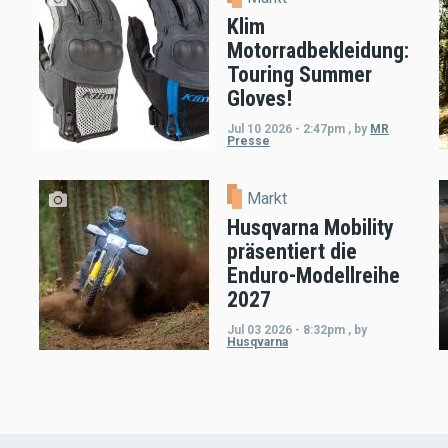
Klim
Motorradbekleidung:
Touring Summer
Gloves!
Jul 10 2026 - 2:47pm
,
by
MR
Presse
Markt
Husqvarna Mobility
präsentiert die
Enduro-Modellreihe
2027
Jul 03 2026 - 8:32pm
,
by
Husqvarna