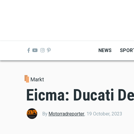
Skip
to
main
content
NEWS
SPOR
Markt
Eicma: Ducati De
By
Motorradreporter
,
19 October, 2023