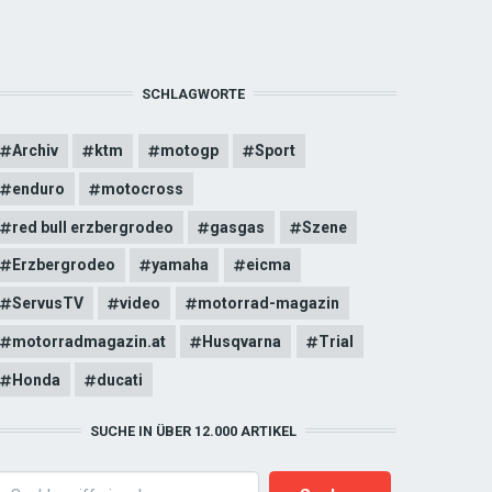
SCHLAGWORTE
Archiv
ktm
motogp
Sport
enduro
motocross
red bull erzbergrodeo
gasgas
Szene
Erzbergrodeo
yamaha
eicma
ServusTV
video
motorrad-magazin
motorradmagazin.at
Husqvarna
Trial
Honda
ducati
SUCHE IN ÜBER 12.000 ARTIKEL
earch