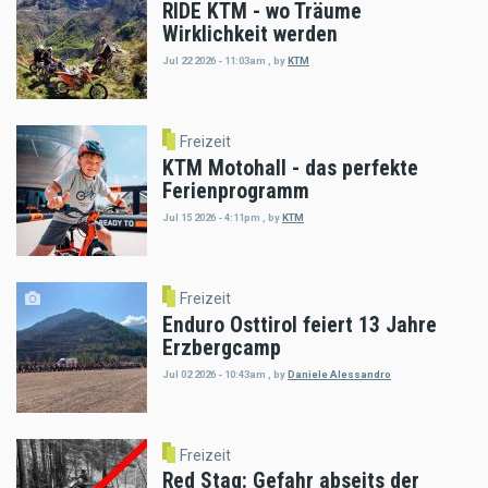
RIDE KTM - wo Träume
Wirklichkeit werden
Jul 22 2026 - 11:03am
,
by
KTM
Freizeit
KTM Motohall - das perfekte
Ferienprogramm
Jul 15 2026 - 4:11pm
,
by
KTM
Freizeit
Enduro Osttirol feiert 13 Jahre
Erzbergcamp
Jul 02 2026 - 10:43am
,
by
Daniele Alessandro
Freizeit
Red Stag: Gefahr abseits der