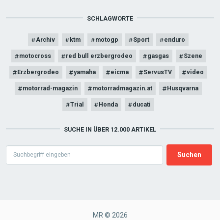
SCHLAGWORTE
Archiv
ktm
motogp
Sport
enduro
motocross
red bull erzbergrodeo
gasgas
Szene
Erzbergrodeo
yamaha
eicma
ServusTV
video
motorrad-magazin
motorradmagazin.at
Husqvarna
Trial
Honda
ducati
SUCHE IN ÜBER 12.000 ARTIKEL
Search
MR © 2026