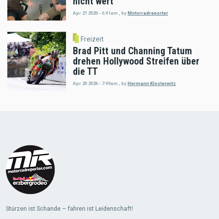
nicht wert
Apr 21 2026 - 6:41am
,
by
Motorradreporter
Freizeit
Brad Pitt und Channing Tatum
drehen Hollywood Streifen über
die TT
Apr 20 2026 - 7:49am
,
by
Hermann Klosterwitz
Load
More
Stürzen ist Schande – fahren ist Leidenschaft!