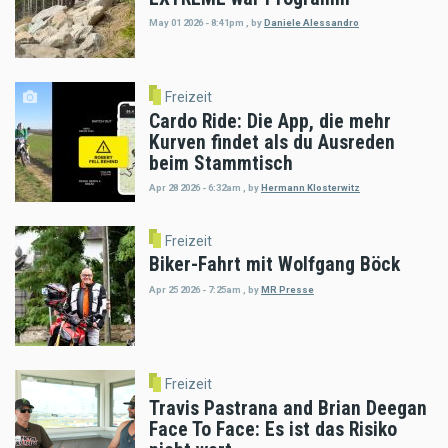
May 01 2026 - 8:41pm
,
by
Daniele Alessandro
Freizeit
Cardo Ride: Die App, die mehr
Kurven findet als du Ausreden
beim Stammtisch
Apr 28 2026 - 6:32am
,
by
Hermann Klosterwitz
Freizeit
Biker-Fahrt mit Wolfgang Böck
Apr 25 2026 - 7:25am
,
by
MR Presse
Freizeit
Travis Pastrana and Brian Deegan
Face To Face: Es ist das Risiko