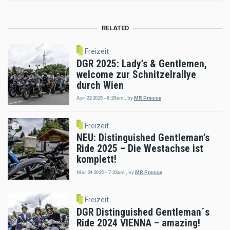
RELATED
Freizeit
DGR 2025: Lady’s & Gentlemen,
welcome zur Schnitzelrallye
durch Wien
Apr 22 2025 - 8:29am
,
by
MR Presse
Freizeit
NEU: Distinguished Gentleman’s
Ride 2025 – Die Westachse ist
komplett!
Mar 24 2025 - 7:22am
,
by
MR Presse
Freizeit
DGR Distinguished Gentleman´s
Ride 2024 VIENNA – amazing!