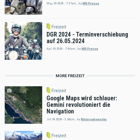
May 29 2024 - 7:57am
,
by
MR Presse
Freizeit
DGR 2024 - Terminverschiebung
auf 26.05.2024
Apr 30 2024 - 7:44am
,
by
MR Presse
MORE FREIZEIT
Freizeit
Google Maps wird schlauer:
Gemini revolutioniert die
Navigation
Jul 24 2026 - 5:24pm
,
by
Motorradreporter
Freizeit