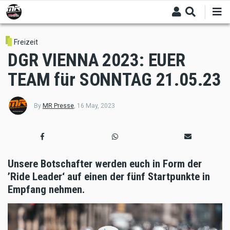
Skip
to
main
content
Freizeit
DGR VIENNA 2023: EUER
TEAM für SONNTAG 21.05.23
By
MR Presse
,
16 May, 2023
Unsere Botschafter werden euch in Form der
’Ride Leader‘ auf einen der fünf Startpunkte in
Empfang nehmen.