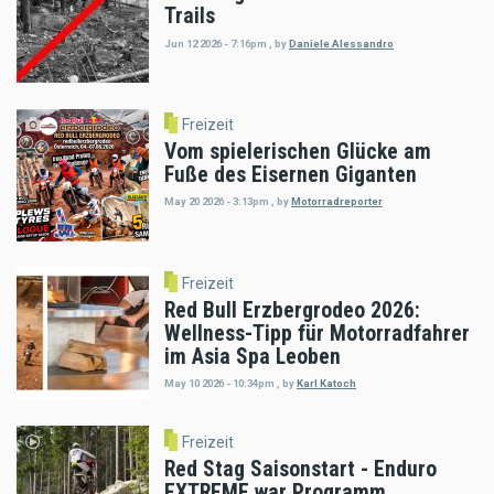
Trails
Jun 12 2026 - 7:16pm
,
by
Daniele Alessandro
Freizeit
Vom spielerischen Glücke am
Fuße des Eisernen Giganten
May 20 2026 - 3:13pm
,
by
Motorradreporter
Freizeit
Red Bull Erzbergrodeo 2026:
Wellness-Tipp für Motorradfahrer
im Asia Spa Leoben
May 10 2026 - 10:34pm
,
by
Karl Katoch
Freizeit
Red Stag Saisonstart - Enduro
EXTREME war Programm