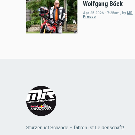
Wolfgang Böck
Apr 25 2026 - 7:25am
,
by
MR
Presse
Load
More
Stürzen ist Schande – fahren ist Leidenschaft!