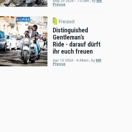
May 29 2024 - 7:57am
,
by
MR
Presse
Freizeit
Distinguished
Gentleman’s
Ride - darauf dürft
ihr euch freuen
Apr 15 2024 - 6:48am
,
by
MR
Presse