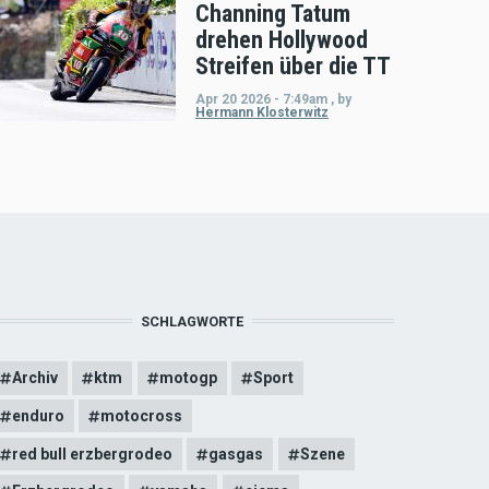
Channing Tatum
drehen Hollywood
Streifen über die TT
Apr 20 2026 - 7:49am
,
by
Hermann Klosterwitz
SCHLAGWORTE
Archiv
ktm
motogp
Sport
enduro
motocross
red bull erzbergrodeo
gasgas
Szene