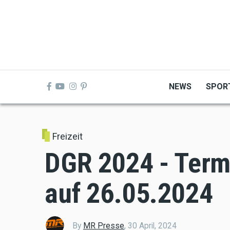
Skip
to
main
content
NEWS
SPOR
Freizeit
DGR 2024 - Term
auf 26.05.2024
By
MR Presse
,
30 April, 2024