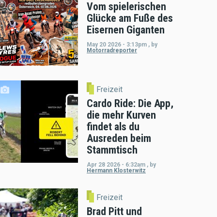
Vom spielerischen
Glücke am Fuße des
Eisernen Giganten
May 20 2026 - 3:13pm
,
by
Motorradreporter
Freizeit
Cardo Ride: Die App,
die mehr Kurven
findet als du
Ausreden beim
Stammtisch
Apr 28 2026 - 6:32am
,
by
Hermann Klosterwitz
Freizeit
Brad Pitt und