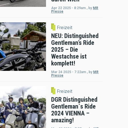
Apr 22 2025 - 8:29am
,
by
MR
Presse
Freizeit
NEU: Distinguished
Gentleman’s Ride
2025 – Die
Westachse ist
komplett!
Mar 24 2025 - 7:22am
,
by
MR
Presse
Freizeit
DGR Distinguished
Gentleman´s Ride
2024 VIENNA –
amazing!