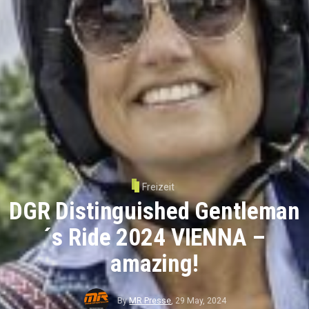
Freizeit
DGR Distinguished Gentleman
´s Ride 2024 VIENNA –
amazing!
By
MR Presse
,
29 May, 2024