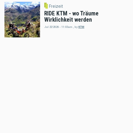
Freizeit
RIDE KTM - wo Träume
Wirklichkeit werden
Jul 22 2026 - 11:03am
,
by
KTM
Freizeit
KTM Motohall - das perfekte
Ferienprogramm
Jul 15 2026 - 4:11pm
,
by
KTM
Freizeit
Enduro Osttirol feiert 13 Jahre
Erzbergcamp
Jul 02 2026 - 10:43am
,
by
Daniele Alessandro