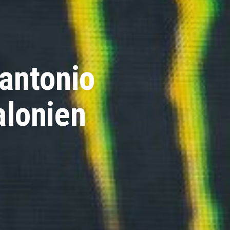
nantonio
alonien