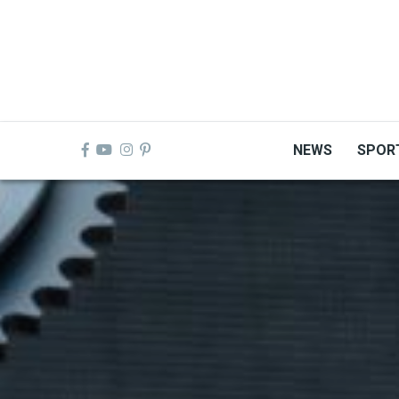
Skip
to
main
content
NEWS
SPOR