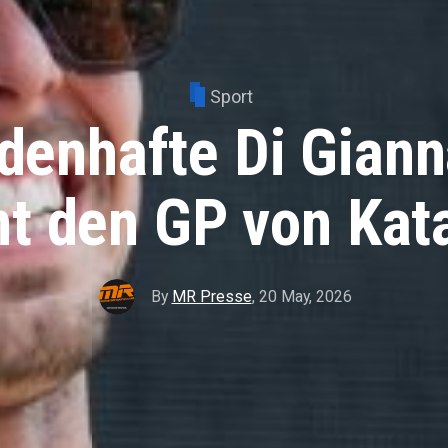
Sport
denhafte Di Gian
t den GP von Kat
By
MR Presse
,
20 May, 2026