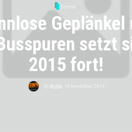
Szene
nnlose Geplänkel
Busspuren setzt s
2015 fort!
By
Archiv
,
19 November, 2014