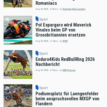
Romaniacs
Aug 05 2026 - 8:24am
,
by
Daniele Alessandro
Sport
Pol Espargaro wird Maverick
Vinales beim GP von
Grossbritannien ersetzen
Aug 04 2026 - 6:18pm
,
by
KTM
Sport
Enduro4Kids RedBullRing 2026
Nachbericht
Aug 04 2026 - 6:05pm
,
by
MR Presse
Sport
Podiumsplatz für Laengenfelder
beim anspruchsvollen MXGP von
Flandern