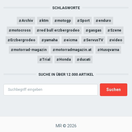
SCHLAGWORTE
Archiv
ktm
motogp
Sport
enduro
motocross
red bull erzbergrodeo
gasgas
Szene
Erzbergrodeo
yamaha
eicma
ServusTV
video
motorrad-magazin
motorradmagazin.at
Husqvarna
Trial
Honda
ducati
SUCHE IN ÜBER 12.000 ARTIKEL
Search
MR © 2026