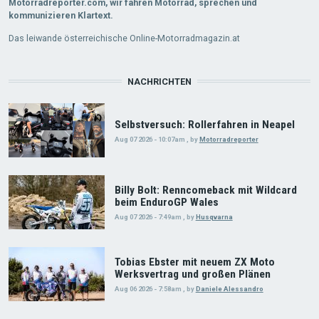
Motorradreporter.com, wir fahren Motorrad, sprechen und
kommunizieren Klartext.
Das leiwande österreichische Online-Motorradmagazin.at
NACHRICHTEN
Selbstversuch: Rollerfahren in Neapel
Aug 07 2026 - 10:07am
,
by
Motorradreporter
Billy Bolt: Renncomeback mit Wildcard
beim EnduroGP Wales
Aug 07 2026 - 7:49am
,
by
Husqvarna
Tobias Ebster mit neuem ZX Moto
Werksvertrag und großen Plänen
Aug 06 2026 - 7:58am
,
by
Daniele Alessandro