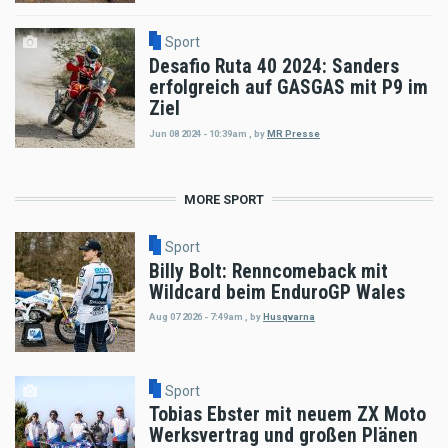
Sport
Desafio Ruta 40 2024: Sanders
erfolgreich auf GASGAS mit P9 im
Ziel
Jun 08 2024 - 10:39am
,
by
MR Presse
MORE SPORT
Sport
Billy Bolt: Renncomeback mit
Wildcard beim EnduroGP Wales
Aug 07 2026 - 7:49am
,
by
Husqvarna
Sport
Tobias Ebster mit neuem ZX Moto
Werksvertrag und großen Plänen