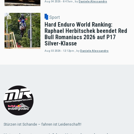
Aug 04 2026 - 8:47am
,
by
Daniele Alessandro
Sport
Hard Enduro World Ranking:
Raphael Herbitschek beendet Red
Bull Romaniacs 2026 auf P17
Silver-Klasse
Aug 03 2026 - 12:12pm
,
by
Daniele Alessandro
Load
More
Stürzen ist Schande – fahren ist Leidenschaft!