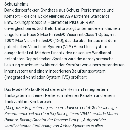
Schutzhelms.
Dank der perfekten Synthese aus Schutz, Performance und
Komfort – die drei Eckpfeiler des AGV Extreme Standards
Entwicklungsprotokolls – bietet der Pista GP R ein
unvergleichbares Sichtfeld. Dafür sorgt unter anderem das neu
eingeführte Race 3 Max Pinlock® Visier mit Class 1 Optic, mit
100% Max Vision Pinlock® (120), das darüber hinaus mit dem
patentierten Visor Lock System (VLS) Verschlusssystem
ausgestattet ist. Mit dem Einsatz des neuen, im Windkanal
getesteten Doppeldecker-Spoilers wird die aerodynamische
Leistung maximiert, während der Komfort von einem patentierten
Innensystem und einem integrierten Belüftungssystem
(Integrated Ventilation System, IVS) profitiert.
Das Modell Pista GP R ist der erste Helm mit integriertem
Trinksystem mit einer Reihe von internen Kanälen und einem
Trinkventil im Kinnbereich.
„Mit großer Begeisterung erneuern Dainese und AGV die wichtige
Zusammenarbeit mit dem Sky Racing Team VR46‟, erklärte Marco
Pastore, Racing Director der Dainese Group. „Aufgrund der
verpflichtenden Einführung von Airbag-Systemen in allen