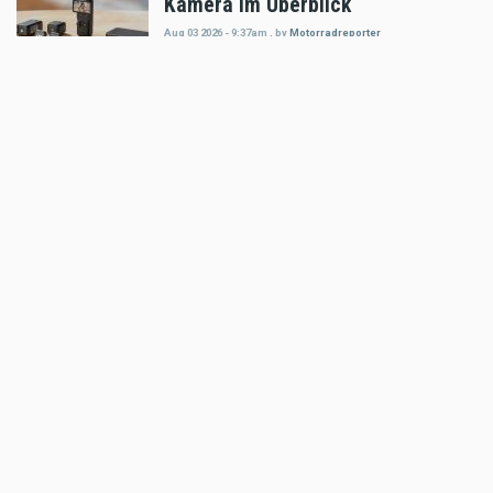
Kamera im Überblick
Aug 03 2026 - 9:37am
,
by
Motorradreporter
Markt
Klim Motorradbekleidung: Ladies'
Choice!
Jul 31 2026 - 11:23am
,
by
MR Presse
Markt
CNC Racing präsentiert Ducati
Multistrada V4
Jul 25 2026 - 9:21am
,
by
MR Presse
Markt
XAJO präsentiert ersten Offroad-
Helm mit integrierter DMC-