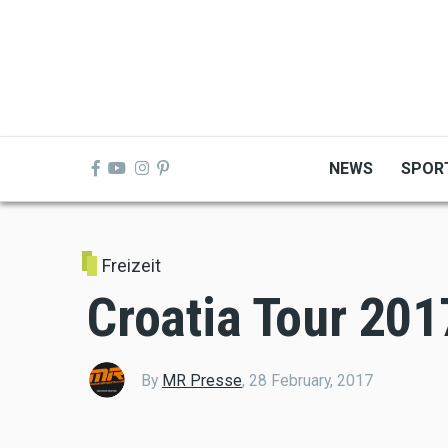
Skip
to
main
content
NEWS
SPOR
Freizeit
Croatia Tour 201
By
MR Presse
,
28 February, 2017