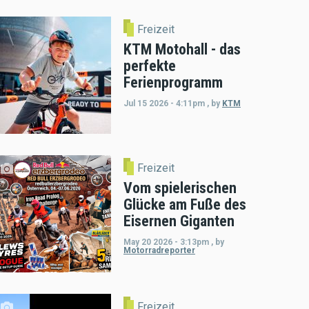
Freizeit
KTM Motohall - das
perfekte
Ferienprogramm
Jul 15 2026 - 4:11pm
,
by
KTM
Freizeit
Vom spielerischen
Glücke am Fuße des
Eisernen Giganten
May 20 2026 - 3:13pm
,
by
Motorradreporter
Freizeit