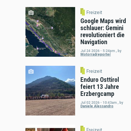
Freizeit
Google Maps wird
schlauer: Gemini
revolutioniert die
Navigation
Jul 24 2026 - 5:24pm
,
by
Motorradreporter
Freizeit
Enduro Osttirol
feiert 13 Jahre
Erzbergcamp
Jul 02 2026 - 10:43am
,
by
Daniele Alessandro
Freizeit