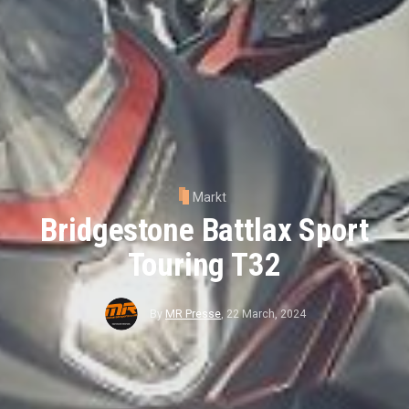
Markt
Bridgestone Battlax Sport
Touring T32
By
MR Presse
,
22 March, 2024