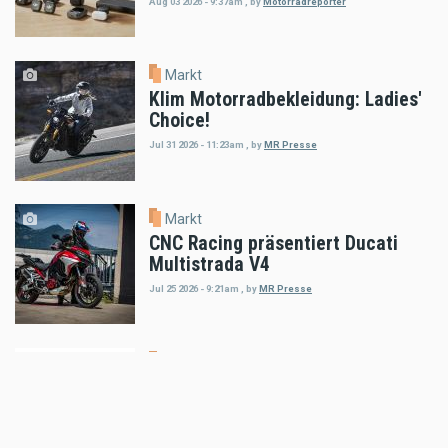
Aug 03 2026 - 9:37am
,
by
Motorradreporter
Markt
Klim Motorradbekleidung: Ladies'
Choice!
Jul 31 2026 - 11:23am
,
by
MR Presse
Markt
CNC Racing präsentiert Ducati
Multistrada V4
Jul 25 2026 - 9:21am
,
by
MR Presse
Markt
XAJO präsentiert ersten Offroad-
Helm mit integrierter DMC-
Kommunikation