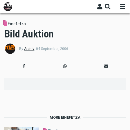
Skip
to
main
content
Einefetza
Bild Auktion
By
Archiv
,
04 September, 2006
MORE EINEFETZA