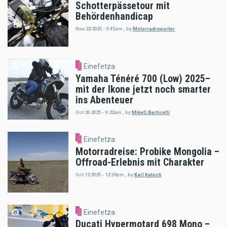
Schotterpässetour mit
Behördenhandicap
Nov 22 2025 - 9:45am
,
by
Motorradreporter
Einefetza
Yamaha Ténéré 700 (Low) 2025–
mit der Ikone jetzt noch smarter
ins Abenteuer
Oct 26 2025 - 9:22am
,
by
MikeD.Barticelli
Einefetza
Motorradreise: Probike Mongolia –
Offroad-Erlebnis mit Charakter
Oct 12 2025 - 12:39pm
,
by
Karl Katoch
Einefetza
Ducati Hypermotard 698 Mono –