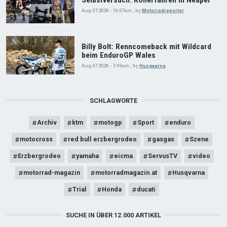
Aug 07 2026 - 10:07am
,
by
Motorradreporter
Billy Bolt: Renncomeback mit Wildcard
beim EnduroGP Wales
Aug 07 2026 - 7:49am
,
by
Husqvarna
SCHLAGWORTE
Archiv
ktm
motogp
Sport
enduro
motocross
red bull erzbergrodeo
gasgas
Szene
Erzbergrodeo
yamaha
eicma
ServusTV
video
motorrad-magazin
motorradmagazin.at
Husqvarna
Trial
Honda
ducati
SUCHE IN ÜBER 12.000 ARTIKEL