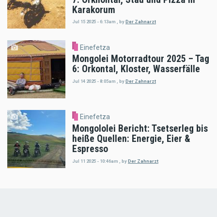
Karakorum
Jul 15 2025 - 6:13am
,
by
Der Zahnarzt
Einefetza
Mongolei Motorradtour 2025 – Tag
6: Orkontal, Kloster, Wasserfälle
Jul 14 2025 - 8:05am
,
by
Der Zahnarzt
Einefetza
Mongololei Bericht: Tsetserleg bis
heiße Quellen: Energie, Eier &
Espresso
Jul 11 2025 - 10:46am
,
by
Der Zahnarzt
Load