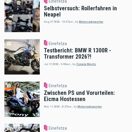
Einefetza
Selbstversuch: Rollerfahren in
Neapel
Aug 07 2026 - 10:07am
,
by
Motorradreporter
Einefetza
Testbericht: BMW R 1300R -
Transformer 2026?!
Jul 15 2026 - 9:08am
,
by
Cimple Moritz
Einefetza
Zwischen PS und Vorurteilen:
Eicma Hostessen
Mar 11 2026 - 8:27am
,
by
Motorradreporter
Einefetza