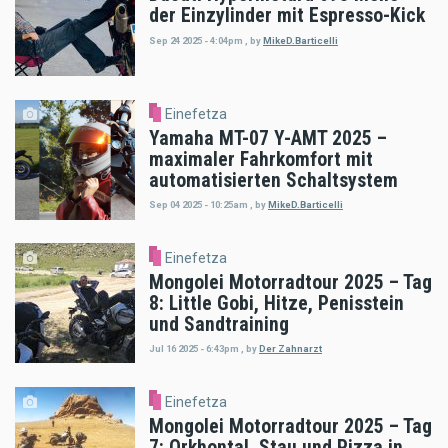
der Einzylinder mit Espresso-Kick
Sep 24 2025 - 4:04pm
,
by
MikeD.Barticelli
Einefetza
Yamaha MT-07 Y-AMT 2025 –
maximaler Fahrkomfort mit
automatisierten Schaltsystem
Sep 04 2025 - 10:25am
,
by
MikeD.Barticelli
Einefetza
Mongolei Motorradtour 2025 – Tag
8: Little Gobi, Hitze, Penisstein
und Sandtraining
Jul 16 2025 - 6:43pm
,
by
Der Zahnarzt
Einefetza
Mongolei Motorradtour 2025 – Tag
7: Orkhontal, Stau und Pizza in