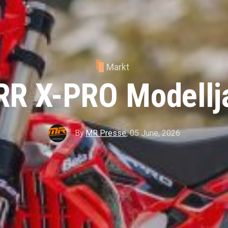
Markt
RR X-PRO Modellj
By
MR Presse
,
05 June, 2026