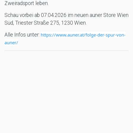
Zweiradsport leben.
Schau vorbei ab 07.04.2026 im neuen auner Store Wien
Süd, Triester Straße 275, 1230 Wien.
Alle Infos unter:
https://www.auner.at/folge-der-spur-von-
auner/
Quelle: auner
MR/DA
TAGS
AUNER
MORE MARKT