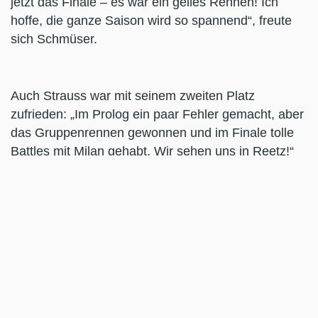
jetzt das Finale – es war ein geiles Rennen! Ich
hoffe, die ganze Saison wird so spannend“, freute
sich Schmüser.
Auch Strauss war mit seinem zweiten Platz
zufrieden: „Im Prolog ein paar Fehler gemacht, aber
das Gruppenrennen gewonnen und im Finale tolle
Battles mit Milan gehabt. Wir sehen uns in Reetz!“
Dritter wurde Vorjahres Vizemeister Leon
Hentschel, gefolgt von Ex-Meister Marc Wulf und
Überraschungsmann Eric Seifert, der sein bestes
Karriereergebnis erzielte.