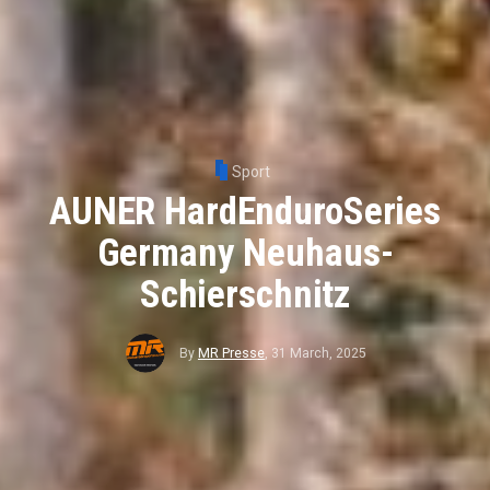
Sport
AUNER HardEnduroSeries
Germany Neuhaus-
Schierschnitz
By
MR Presse
,
31 March, 2025