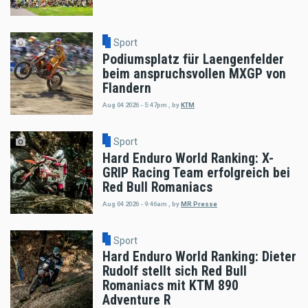
Sport
Podiumsplatz für Laengenfelder
beim anspruchsvollen MXGP von
Flandern
Aug 04 2026 - 5:47pm
,
by
KTM
Sport
Hard Enduro World Ranking: X-
GRIP Racing Team erfolgreich bei
Red Bull Romaniacs
Aug 04 2026 - 9:46am
,
by
MR Presse
Sport
Hard Enduro World Ranking: Dieter
Rudolf stellt sich Red Bull
Romaniacs mit KTM 890
Adventure R