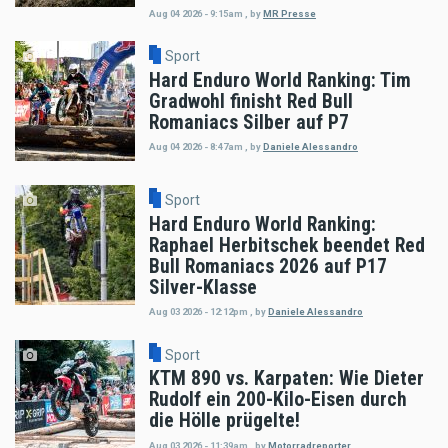
Aug 04 2026 - 9:15am
,
by
MR Presse
Sport
Hard Enduro World Ranking: Tim
Gradwohl finisht Red Bull
Romaniacs Silber auf P7
Aug 04 2026 - 8:47am
,
by
Daniele Alessandro
Sport
Hard Enduro World Ranking:
Raphael Herbitschek beendet Red
Bull Romaniacs 2026 auf P17
Silver-Klasse
Aug 03 2026 - 12:12pm
,
by
Daniele Alessandro
Sport
KTM 890 vs. Karpaten: Wie Dieter
Rudolf ein 200-Kilo-Eisen durch
die Hölle prügelte!
Aug 03 2026 - 11:39am
,
by
Motorradreporter