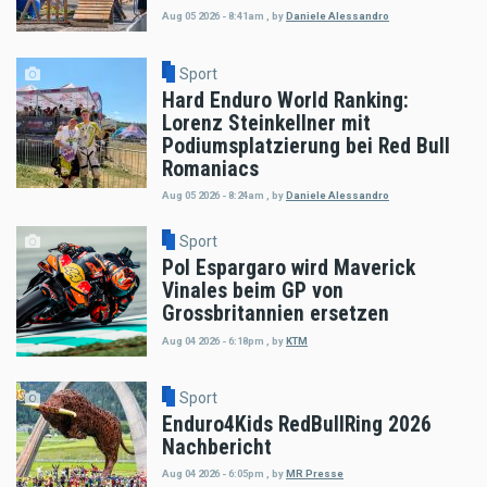
Aug 05 2026 - 8:41am
,
by
Daniele Alessandro
Sport
Hard Enduro World Ranking:
Lorenz Steinkellner mit
Podiumsplatzierung bei Red Bull
Romaniacs
Aug 05 2026 - 8:24am
,
by
Daniele Alessandro
Sport
Pol Espargaro wird Maverick
Vinales beim GP von
Grossbritannien ersetzen
Aug 04 2026 - 6:18pm
,
by
KTM
Sport
Enduro4Kids RedBullRing 2026
Nachbericht
Aug 04 2026 - 6:05pm
,
by
MR Presse