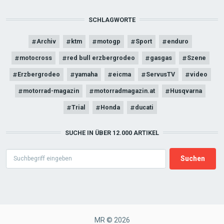
SCHLAGWORTE
Archiv
ktm
motogp
Sport
enduro
motocross
red bull erzbergrodeo
gasgas
Szene
Erzbergrodeo
yamaha
eicma
ServusTV
video
motorrad-magazin
motorradmagazin.at
Husqvarna
Trial
Honda
ducati
SUCHE IN ÜBER 12.000 ARTIKEL
Search
MR © 2026