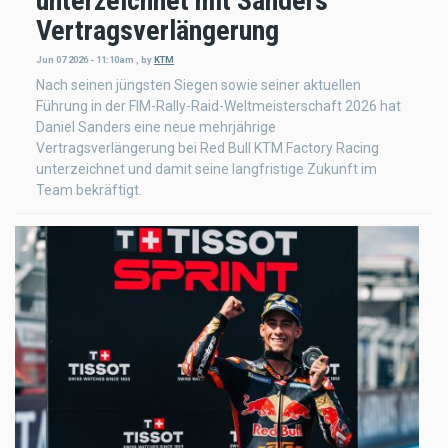
unterzeichnet mit Sanders
Vertragsverlängerung
Jun 07 2026 - 11:10am
,
by
KTM
Nach seinen jüngsten Siegen sowie seiner aktuellen
Führung in der FIM-Rally-Raid-Weltmeisterschaft 2026 hat
Daniel Sanders eine neue mehrjährige
Vertragsverlängerung bei Red Bull KTM Factory Racing
unterzeichnet und damit seine langfristige Zukunft im
Team bekräftigt.