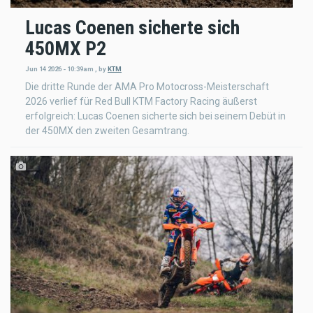
Lucas Coenen sicherte sich
450MX P2
Jun 14 2026 - 10:39am
,
by
KTM
Die dritte Runde der AMA Pro Motocross-Meisterschaft
2026 verlief für Red Bull KTM Factory Racing äußerst
erfolgreich: Lucas Coenen sicherte sich bei seinem Debüt in
der 450MX den zweiten Gesamtrang.