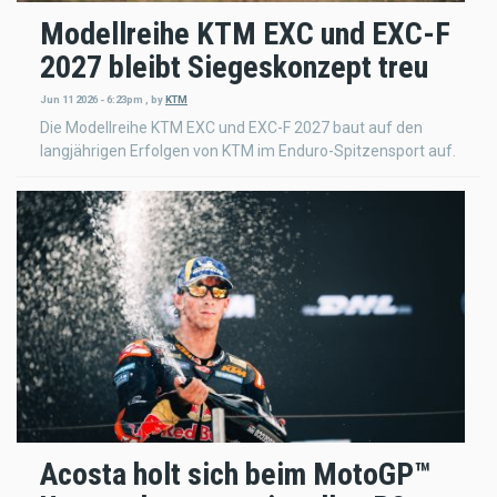
Modellreihe KTM EXC und EXC-F
2027 bleibt Siegeskonzept treu
Jun 11 2026 - 6:23pm
,
by
KTM
Die Modellreihe KTM EXC und EXC-F 2027 baut auf den
langjährigen Erfolgen von KTM im Enduro-Spitzensport auf.
Acosta holt sich beim MotoGP™