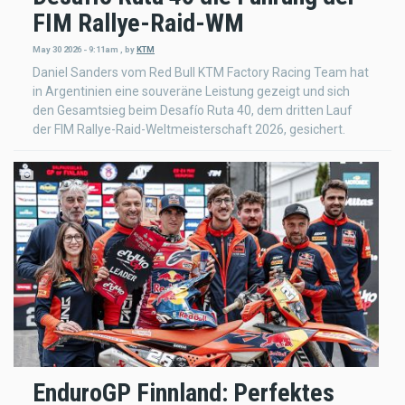
FIM Rallye-Raid-WM
May 30 2026 - 9:11am
,
by
KTM
Daniel Sanders vom Red Bull KTM Factory Racing Team hat
in Argentinien eine souveräne Leistung gezeigt und sich
den Gesamtsieg beim Desafío Ruta 40, dem dritten Lauf
der FIM Rallye-Raid-Weltmeisterschaft 2026, gesichert.
EnduroGP Finnland: Perfektes