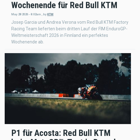
Wochenende für Red Bull KTM
May 28 2026 - 8:02am
,
by
KTM
Josep Garcia und Andrea Verona vom Red Bull KTM Factory
Racing Team lieferten beim dritten Lauf der FIM EnduroGP-
Weltmeisterschaft 2026 in Finnland ein perfektes
Wochenende ab.
P1 für Acosta: Red Bull KTM