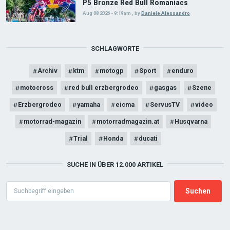
P5 Bronze Red Bull Romaniacs
Aug 08 2026 - 9:19am
,
by
Daniele Alessandro
SCHLAGWORTE
Archiv
ktm
motogp
Sport
enduro
motocross
red bull erzbergrodeo
gasgas
Szene
Erzbergrodeo
yamaha
eicma
ServusTV
video
motorrad-magazin
motorradmagazin.at
Husqvarna
Trial
Honda
ducati
SUCHE IN ÜBER 12.000 ARTIKEL
Search