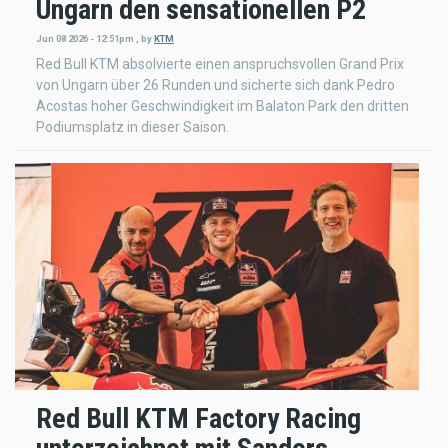
Ungarn den sensationellen P2
Jun 08 2026 - 12:51pm
,
by
KTM
Red Bull KTM absolvierte einen anspruchsvollen Grand Prix
von Ungarn über 26 Runden und sicherte sich dank Pedro
Acostas hoher Geschwindigkeit im Balaton Park den dritten
Podiumsplatz in dieser Saison.
Red Bull KTM Factory Racing