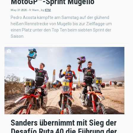
MotoGP™-Sprint Mugello
May 31 2026 - 9:14am
,
by
KTM
Pedro Acosta kämpfte am Samstag auf der glühend
heißen Rennstrecke von Mugello bis zur Zielflagge um
einen Platz unter den Top Ten beim siebten Sprint der
Saison.
Sanders übernimmt mit Sieg der
Desafío Ruta 40 die Führung der