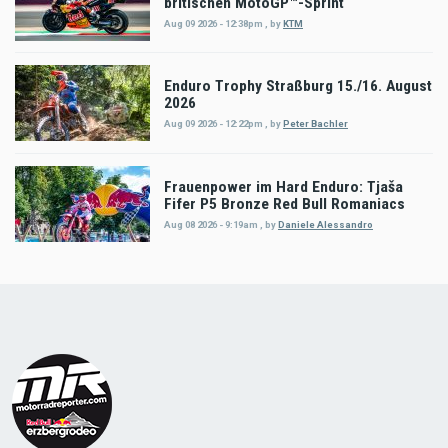
britischen MotoGP™-Sprint
Aug 09 2026 - 12:38pm
,
by
KTM
Enduro Trophy Straßburg 15./16. August
2026
Aug 09 2026 - 12:22pm
,
by
Peter Bachler
Frauenpower im Hard Enduro: Tjaša
Fifer P5 Bronze Red Bull Romaniacs
Aug 08 2026 - 9:19am
,
by
Daniele Alessandro