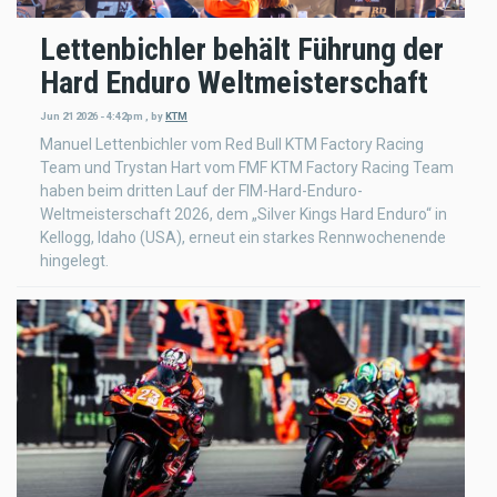
Lettenbichler behält Führung der
Hard Enduro Weltmeisterschaft
Jun 21 2026 - 4:42pm
,
by
KTM
Manuel Lettenbichler vom Red Bull KTM Factory Racing
Team und Trystan Hart vom FMF KTM Factory Racing Team
haben beim dritten Lauf der FIM-Hard-Enduro-
Weltmeisterschaft 2026, dem „Silver Kings Hard Enduro“ in
Kellogg, Idaho (USA), erneut ein starkes Rennwochenende
hingelegt.