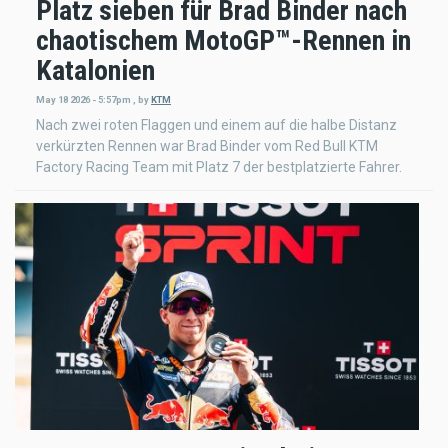
Platz sieben für Brad Binder nach
chaotischem MotoGP™-Rennen in
Katalonien
May 18 2026 - 5:57pm
,
by
KTM
Nach zwei roten Flaggen und einem auf die halbe Distanz
verkürzten Rennen war Brad Binder vom Red Bull KTM
Factory Racing Team mit Platz 7 der bestplatzierte Fahrer.