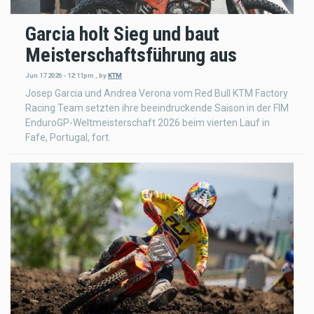
Garcia holt Sieg und baut
Meisterschaftsführung aus
Jun 17 2026 - 12:11pm
,
by
KTM
Josep Garcia und Andrea Verona vom Red Bull KTM Factory
Racing Team setzten ihre beeindruckende Saison in der FIM
EnduroGP-Weltmeisterschaft 2026 beim vierten Lauf in
Fafe, Portugal, fort.