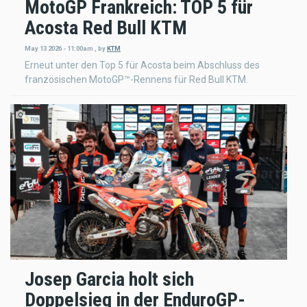
MotoGP Frankreich: TOP 5 für
Acosta Red Bull KTM
May 13 2026 - 11:00am
,
by
KTM
Erneut unter den Top 5 für Acosta beim Abschluss des
französischen MotoGP™-Rennens für Red Bull KTM.
Josep Garcia holt sich
Doppelsieg in der EnduroGP-