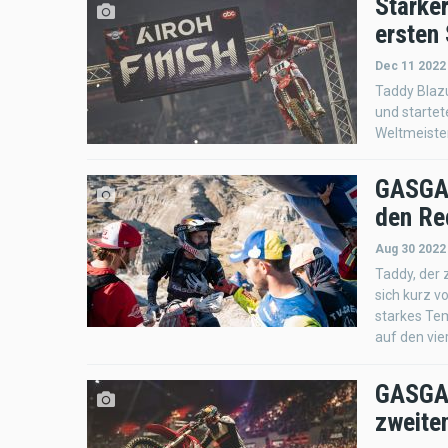
Starker
ersten
Dec 11 2022
Taddy Blaz
und startet
Weltmeiste
GASGAS
den Red
Aug 30 2022
Taddy, der 
sich kurz v
starkes Tem
auf den vie
GASGAS
zweite