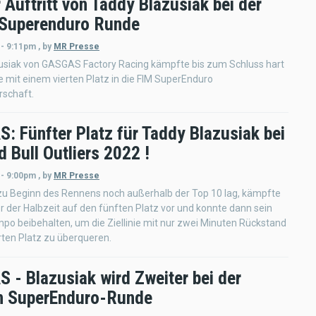
 Auftritt von Taddy Blazusiak bei der
 Superenduro Runde
 - 9:11pm
,
by
MR Presse
usiak von GASGAS Factory Racing kämpfte bis zum Schluss hart
e mit einem vierten Platz in die FIM SuperEnduro
rschaft.
: Fünfter Platz für Taddy Blazusiak bei
 Bull Outliers 2022 !
 - 9:00pm
,
by
MR Presse
zu Beginn des Rennens noch außerhalb der Top 10 lag, kämpfte
or der Halbzeit auf den fünften Platz vor und konnte dann sein
po beibehalten, um die Ziellinie mit nur zwei Minuten Rückstand
rten Platz zu überqueren.
 - Blazusiak wird Zweiter bei der
n SuperEnduro-Runde