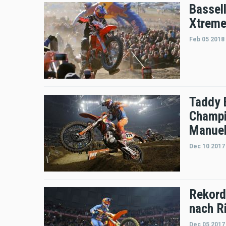
Bassel
Xtreme
Feb 05 2018
Taddy 
Champi
Manuel 
Dec 10 2017
Rekord
nach R
Dec 05 2017