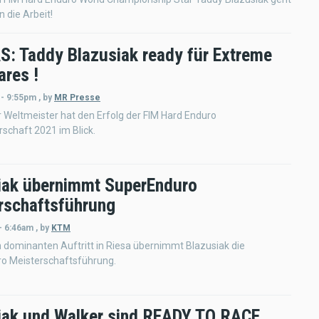
n die Arbeit!
: Taddy Blazusiak ready für Extreme
ares !
 - 9:55pm
,
by
MR Presse
Weltmeister hat den Erfolg der FIM Hard Enduro
schaft 2021 im Blick.
iak übernimmt SuperEnduro
rschaftsführung
- 6:46am
,
by
KTM
dominanten Auftritt in Riesa übernimmt Blazusiak die
o Meisterschaftsführung.
iak und Walker sind READY TO RACE