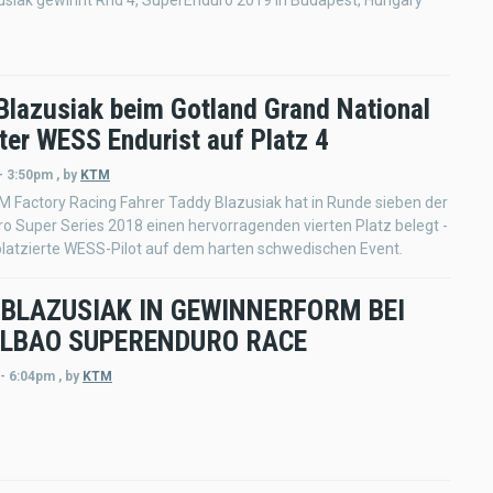
usiak gewinnt Rnd 4, SuperEnduro 2019 in Budapest, Hungary
Blazusiak beim Gotland Grand National
ter WESS Endurist auf Platz 4
- 3:50pm
,
by
KTM
M Factory Racing Fahrer Taddy Blazusiak hat in Runde sieben der
o Super Series 2018 einen hervorragenden vierten Platz belegt -
platzierte WESS-Pilot auf dem harten schwedischen Event.
 BLAZUSIAK IN GEWINNERFORM BEI
ILBAO SUPERENDURO RACE
 - 6:04pm
,
by
KTM