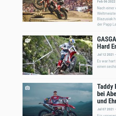
Feb 06 2022
Nach einer
Weltmeiste
Blazusiak h
der Papp La
GASGAS
Hard E
Jul 12 2021 
Es war hart
einen sech
Taddy 
bei Ab
und Eh
Jul 07 2021 
Für unsere