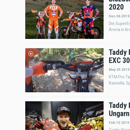
2020
Dec 06 2019
Die SuperEn
Arena in Kr
Taddy 
EXC 30
May 25 2019
KTM Pro Ta
Bassella, S
Taddy 
Ungarn
Feb 10 2019