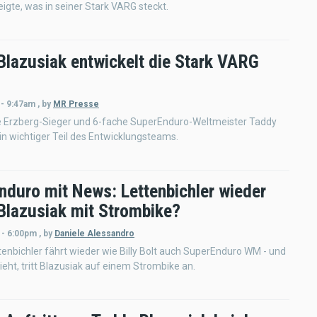
igte, was in seiner Stark VARG steckt.
Blazusiak entwickelt die Stark VARG
 - 9:47am
,
by
MR Presse
e Erzberg-Sieger und 6-fache SuperEnduro-Weltmeister Taddy
in wichtiger Teil des Entwicklungsteams.
nduro mit News: Lettenbichler wieder
 Blazusiak mit Strombike?
 - 6:00pm
,
by
Daniele Alessandro
enbichler fährt wieder wie Billy Bolt auch SuperEnduro WM - und
ieht, tritt Blazusiak auf einem Strombike an.