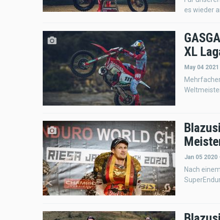
es wieder a
GASGAS
XL Lag
May 04 2021
Mehrfacher 
Weltmeister
Blazus
Meiste
Jan 05 2020 
Nach einem 
SuperEndur
Blazus