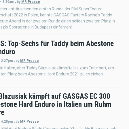
 - 8:39am
,
by
MR Presse
 eher enttäuschenden ersten Runde der FIM SuperEnduro
rschaft 2022 in Polen, konnte GASGAS Factory Racing's Taddy
eute Abend in der zweiten Runde einen soliden zweiten Platz in
szlo Sportarena in Budapest einfahren!
: Top-Sechs für Taddy beim Abestone
nduro
- 2:27pm
,
by
MR Presse
 in Italien, aber Taddy Blazusiak kämpfte bis zum Ende hart, um
sten Platz beim Abestone Hard Enduro 2021 zu erreichen.
Blazusiak kämpft auf GASGAS EC 300
estone Hard Enduro in Italien um Ruhm
re
- 4:28pm
,
by
MR Presse
n FIM Hard Enduro World Championship Star Taddy Blazusiak geht