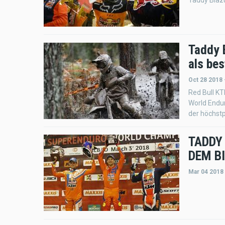
Taddy Blaz
Taddy 
als bes
Oct 28 2018 
Red Bull KT
World Endur
der höchst
TADDY
DEM B
Mar 04 2018