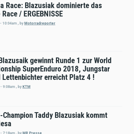
la Race: Blazusiak dominierte das
 Race / ERGEBNISSE
 - 10:04am
,
by
Motorradreporter
Blazusaik gewinnt Runde 1 zur World
onship SuperEnduro 2018, Jungstar
Lettenbichter erreicht Platz 4 !
 - 9:08am
,
by
KTM
-Champion Taddy Blazusiak kommt
iesa
 - 7:18am
,
by
MR Presse