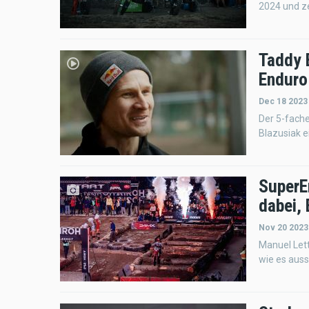
2024 und ze
Taddy 
Enduro
Dec 18 2023
Der 5-fach
Blazusiak e
SuperE
dabei,
Nov 20 2023
Manuel Lett
wie es auss