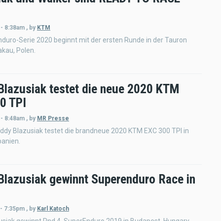
 - 8:38am
,
by
KTM
duro-Serie 2020 beginnt mit der ersten Runde in der Tauron
akau, Polen.
Blazusiak testet die neue 2020 KTM
0 TPI
 - 8:48am
,
by
MR Presse
ddy Blazusiak testet die brandneue 2020 KTM EXC 300 TPI in
panien.
Blazusiak gewinnt Superenduro Race in
 - 7:35pm
,
by
Karl Katoch