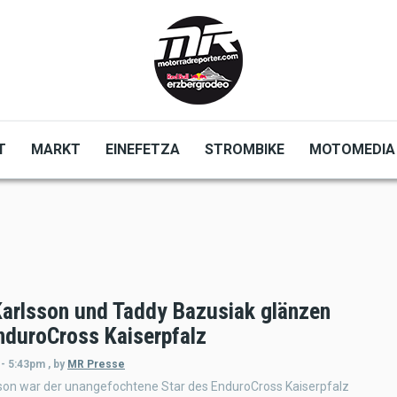
T
MARKT
EINEFETZA
STROMBIKE
MOTOMEDIA
Karlsson und Taddy Bazusiak glänzen
nduroCross Kaiserpfalz
 - 5:43pm
,
by
MR Presse
sson war der unangefochtene Star des EnduroCross Kaiserpfalz