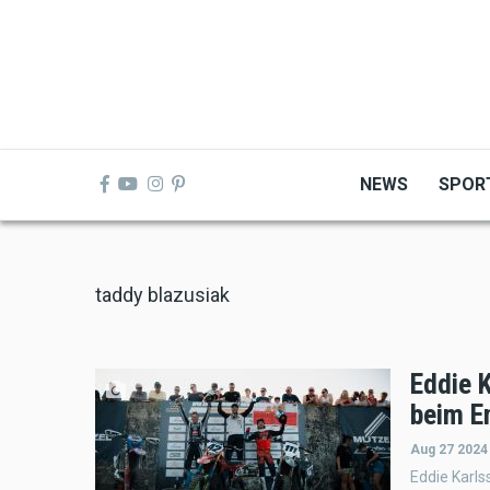
Skip
to
main
content
NEWS
SPOR
taddy blazusiak
Eddie 
beim E
Aug 27 2024
Eddie Karl