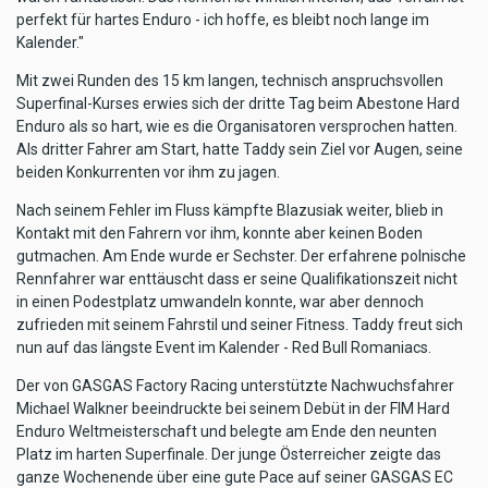
perfekt für hartes Enduro - ich hoffe, es bleibt noch lange im
Kalender."
Mit zwei Runden des 15 km langen, technisch anspruchsvollen
Superfinal-Kurses erwies sich der dritte Tag beim Abestone Hard
Enduro als so hart, wie es die Organisatoren versprochen hatten.
Als dritter Fahrer am Start, hatte Taddy sein Ziel vor Augen, seine
beiden Konkurrenten vor ihm zu jagen.
Nach seinem Fehler im Fluss kämpfte Blazusiak weiter, blieb in
Kontakt mit den Fahrern vor ihm, konnte aber keinen Boden
gutmachen. Am Ende wurde er Sechster. Der erfahrene polnische
Rennfahrer war enttäuscht dass er seine Qualifikationszeit nicht
in einen Podestplatz umwandeln konnte, war aber dennoch
zufrieden mit seinem Fahrstil und seiner Fitness. Taddy freut sich
nun auf das längste Event im Kalender - Red Bull Romaniacs.
Der von GASGAS Factory Racing unterstützte Nachwuchsfahrer
Michael Walkner beeindruckte bei seinem Debüt in der FIM Hard
Enduro Weltmeisterschaft und belegte am Ende den neunten
Platz im harten Superfinale. Der junge Österreicher zeigte das
ganze Wochenende über eine gute Pace auf seiner GASGAS EC