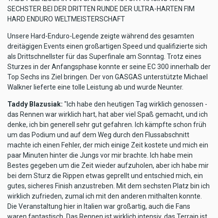
SECHSTER BEI DER DRITTEN RUNDE DER ULTRA-HARTEN FIM
HARD ENDURO WELTMEISTERSCHAFT
Unsere Hard-Enduro-Legende zeigte während des gesamten
dreitägigen Events einen großartigen Speed und qualifizierte sich
als Drittschnellster für das Superfinale am Sonntag. Trotz eines
Sturzes in der Anfangsphase konnte er seine EC 300 innerhalb der
Top Sechs ins Ziel bringen. Der von GASGAS unterstützte Michael
Walkner lieferte eine tolle Leistung ab und wurde Neunter.
Taddy Blazusiak:
"Ich habe den heutigen Tag wirklich genossen -
das Rennen war wirklich hart, hat aber viel Spaß gemacht, und ich
denke, ich bin generell sehr gut gefahren. Ich kämpfte schon früh
um das Podium und auf dem Weg durch den Flussabschnitt
machte ich einen Fehler, der mich einige Zeit kostete und mich ein
paar Minuten hinter die Jungs vor mir brachte. Ich habe mein
Bestes gegeben um die Zeit wieder aufzuholen, aber ich habe mir
bei dem Sturz die Rippen etwas geprellt und entschied mich, ein
gutes, sicheres Finish anzustreben. Mit dem sechsten Platz bin ich
wirklich zufrieden, zumal ich mit den anderen mithalten konnte.
Die Veranstaltung hier in Italien war großartig, auch die Fans
waren fantastisch. Das Rennen ist wirklich intensiv, das Terrain ist