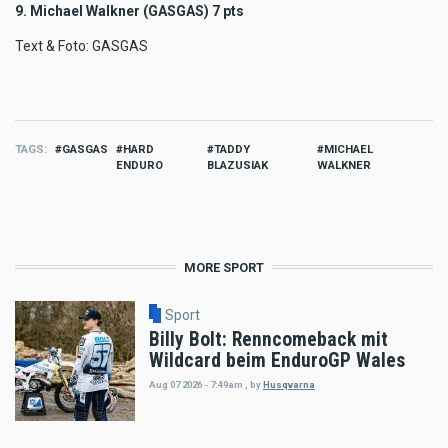
9. Michael Walkner (GASGAS) 7 pts
Text & Foto: GASGAS
TAGS
GASGAS
HARD
TADDY
MICHAEL
ENDURO
BLAZUSIAK
WALKNER
MORE SPORT
Sport
Billy Bolt: Renncomeback mit
Wildcard beim EnduroGP Wales
Aug 07 2026 - 7:49am
,
by
Husqvarna