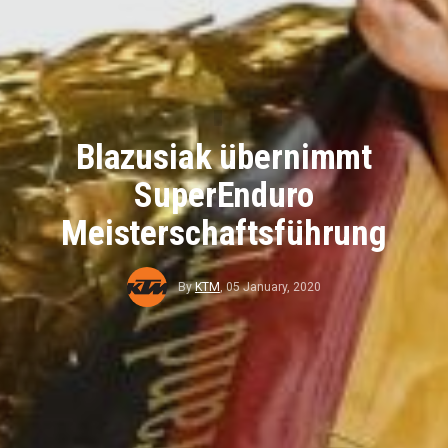
Blazusiak übernimmt
SuperEnduro
Meisterschaftsführung
By
KTM
,
05 January, 2020