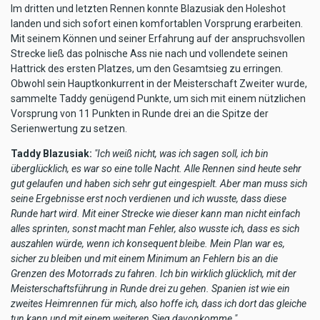
Im dritten und letzten Rennen konnte Blazusiak den Holeshot
landen und sich sofort einen komfortablen Vorsprung erarbeiten.
Mit seinem Können und seiner Erfahrung auf der anspruchsvollen
Strecke ließ das polnische Ass nie nach und vollendete seinen
Hattrick des ersten Platzes, um den Gesamtsieg zu erringen.
Obwohl sein Hauptkonkurrent in der Meisterschaft Zweiter wurde,
sammelte Taddy genügend Punkte, um sich mit einem nützlichen
Vorsprung von 11 Punkten in Runde drei an die Spitze der
Serienwertung zu setzen.
Taddy Blazusiak:
"Ich weiß nicht, was ich sagen soll, ich bin
überglücklich, es war so eine tolle Nacht. Alle Rennen sind heute sehr
gut gelaufen und haben sich sehr gut eingespielt. Aber man muss sich
seine Ergebnisse erst noch verdienen und ich wusste, dass diese
Runde hart wird. Mit einer Strecke wie dieser kann man nicht einfach
alles sprinten, sonst macht man Fehler, also wusste ich, dass es sich
auszahlen würde, wenn ich konsequent bleibe. Mein Plan war es,
sicher zu bleiben und mit einem Minimum an Fehlern bis an die
Grenzen des Motorrads zu fahren. Ich bin wirklich glücklich, mit der
Meisterschaftsführung in Runde drei zu gehen. Spanien ist wie ein
zweites Heimrennen für mich, also hoffe ich, dass ich dort das gleiche
tun kann und mit einem weiteren Sieg davonkomme."