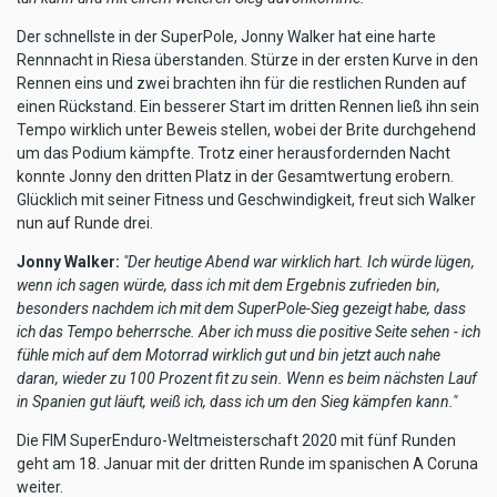
Der schnellste in der SuperPole, Jonny Walker hat eine harte
Rennnacht in Riesa überstanden. Stürze in der ersten Kurve in den
Rennen eins und zwei brachten ihn für die restlichen Runden auf
einen Rückstand. Ein besserer Start im dritten Rennen ließ ihn sein
Tempo wirklich unter Beweis stellen, wobei der Brite durchgehend
um das Podium kämpfte. Trotz einer herausfordernden Nacht
konnte Jonny den dritten Platz in der Gesamtwertung erobern.
Glücklich mit seiner Fitness und Geschwindigkeit, freut sich Walker
nun auf Runde drei.
Jonny Walker:
"Der heutige Abend war wirklich hart. Ich würde lügen,
wenn ich sagen würde, dass ich mit dem Ergebnis zufrieden bin,
besonders nachdem ich mit dem SuperPole-Sieg gezeigt habe, dass
ich das Tempo beherrsche. Aber ich muss die positive Seite sehen - ich
fühle mich auf dem Motorrad wirklich gut und bin jetzt auch nahe
daran, wieder zu 100 Prozent fit zu sein. Wenn es beim nächsten Lauf
in Spanien gut läuft, weiß ich, dass ich um den Sieg kämpfen kann."
Die FIM SuperEnduro-Weltmeisterschaft 2020 mit fünf Runden
geht am 18. Januar mit der dritten Runde im spanischen A Coruna
weiter.