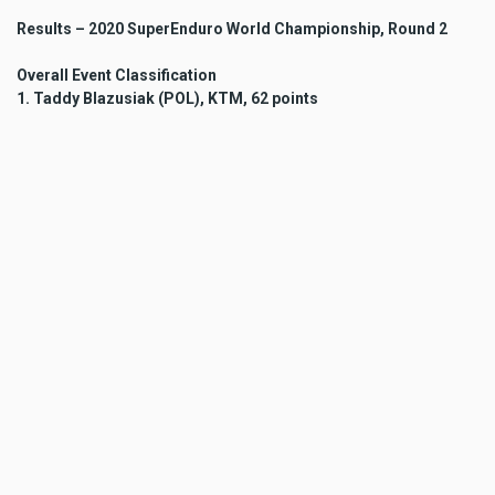
Results – 2020 SuperEnduro World Championship, Round 2
Overall Event Classification
1. Taddy Blazusiak (POL), KTM, 62 points
2. Billy Bolt (GBR), Husqvarna, 46 pts
3. Jonny Walker (GBR), KTM, 46 pts
4. Alfredo Gomez (ESP), Husqvarna, 42 pts
5. Blake Gutzeit (ZAF), Husqvarna, 31 pts
Other KTM
8. Will Hoare (GBR), KTM, 20 pts
Prestige Race 1
1. Taddy Blazusiak (POL), KTM, 6:48.813
2. Alfredo Gomez (ESP), Husqvarna, 7:23.066 +34.253
3. Jonny Walker (GBR), KTM, 7:26.617 +37.804
4. Billy Bolt (GBR), Husqvarna, 7:37.658 +48.845
5. Pol Tarres (ESP), Husqvarna, 7:02.163 +1 lap
Other KTM
7. Will Hoare (GBR), KTM, 7:06.466 +1 lap
Prestige Race 2