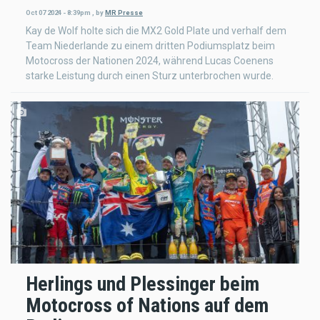
Oct 07 2024 - 8:39pm
,
by
MR Presse
Kay de Wolf holte sich die MX2 Gold Plate und verhalf dem
Team Niederlande zu einem dritten Podiumsplatz beim
Motocross der Nationen 2024, während Lucas Coenens
starke Leistung durch einen Sturz unterbrochen wurde.
Herlings und Plessinger beim
Motocross of Nations auf dem