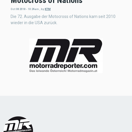
Motocross of Nations
Oct 08 2018 - 10:24am
,
by
KTM
Die 72. Ausgabe der Motocross of Nations kam seit 2010
wieder in die USA zurück.