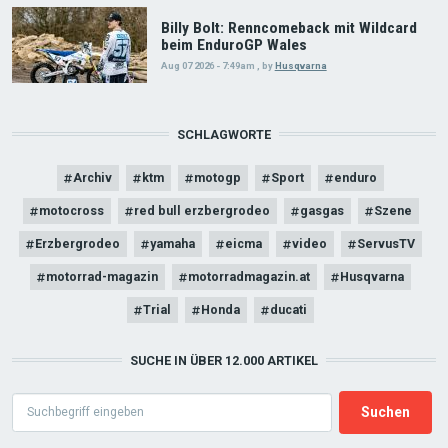
Billy Bolt: Renncomeback mit Wildcard
beim EnduroGP Wales
Aug 07 2026 - 7:49am
,
by
Husqvarna
SCHLAGWORTE
Archiv
ktm
motogp
Sport
enduro
motocross
red bull erzbergrodeo
gasgas
Szene
Erzbergrodeo
yamaha
eicma
video
ServusTV
motorrad-magazin
motorradmagazin.at
Husqvarna
Trial
Honda
ducati
SUCHE IN ÜBER 12.000 ARTIKEL
Search