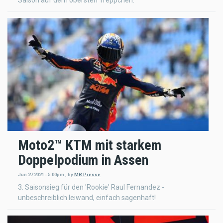
Moto2™ KTM mit starkem
Doppelpodium in Assen
Jun 27 2021 - 5:00pm
,
by
MR Presse
3. Saisonsieg für den 'Rookie' Raul Fernandez -
unbeschreiblich leiwand, einfach sagenhaft!