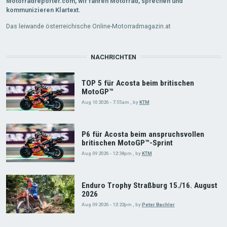
Motorradreporter.com, wir fahren Motorrad, sprechen und
kommunizieren Klartext.
Das leiwande österreichische Online-Motorradmagazin.at
NACHRICHTEN
TOP 5 für Acosta beim britischen
MotoGP™
Aug 10 2026 - 7:55am
,
by
KTM
P6 für Acosta beim anspruchsvollen
britischen MotoGP™-Sprint
Aug 09 2026 - 12:38pm
,
by
KTM
Enduro Trophy Straßburg 15./16. August
2026
Aug 09 2026 - 12:22pm
,
by
Peter Bachler