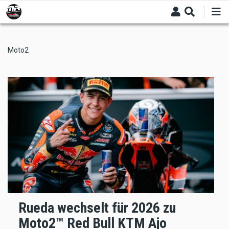
Skip
to
main
content
Moto2
Rueda wechselt für 2026 zu
Moto2™ Red Bull KTM Ajo