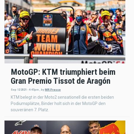
MotoGP: KTM triumphiert beim
Gran Premio Tissot de Aragón
Sep 12 2021 - 4:45pm
,
by
MR Presse
KTM belegt in der Moto2 sensationell die ersten beiden
Podiumsplätze, Binder holt sich in der MotoGP den
souveränen 7. Platz.