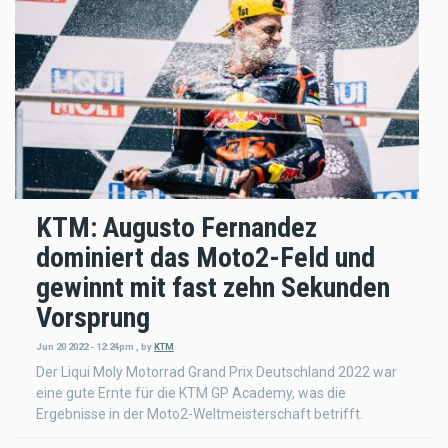
KTM: Augusto Fernandez
dominiert das Moto2-Feld und
gewinnt mit fast zehn Sekunden
Vorsprung
Jun 20 2022 - 12:24pm
,
by
KTM
Der Liqui Moly Motorrad Grand Prix Deutschland 2022 war
eine gute Ernte für die KTM GP Academy, was die
Ergebnisse in der Moto2-Weltmeisterschaft betrifft.