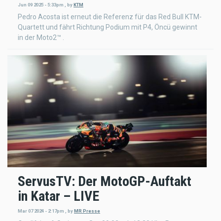
Jun 09 2025 - 5:33pm
,
by
KTM
Pedro Acosta ist erneut die Referenz für das Red Bull KTM-
Quartett und fährt Richtung Podium mit P4, Öncü gewinnt
in der Moto2™ .
ServusTV: Der MotoGP-Auftakt
in Katar – LIVE
Mar 07 2024 - 2:17pm
,
by
MR Presse