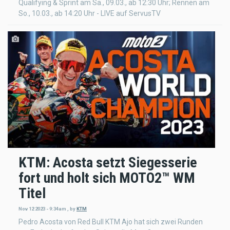
Qualifying & Sprint am Sa., 09.03., ab 12:30 Uhr; Rennen am
So., 10.03., ab 14:20 Uhr - LIVE auf ServusTV
KTM: Acosta setzt Siegesserie
fort und holt sich MOTO2™ WM
Titel
Nov 12 2023 - 9:34am
,
by
KTM
Pedro Acosta von Red Bull KTM Ajo hat sich zwei Runden