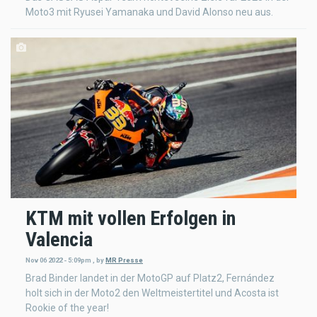
Moto3 mit Ryusei Yamanaka und David Alonso neu aus.
KTM mit vollen Erfolgen in
Valencia
Nov 06 2022 - 5:09pm
,
by
MR Presse
Brad Binder landet in der MotoGP auf Platz2, Fernández
holt sich in der Moto2 den Weltmeistertitel und Acosta ist
Rookie of the year!