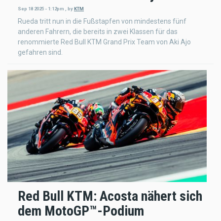
Sep 18 2025 - 1:12pm
,
by
KTM
Rueda tritt nun in die Fußstapfen von mindestens fünf
anderen Fahrern, die bereits in zwei Klassen für das
renommierte Red Bull KTM Grand Prix Team von Aki Ajo
gefahren sind.
Red Bull KTM: Acosta nähert sich
dem MotoGP™-Podium