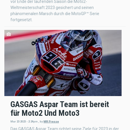
vor Ende der laufenden Saison die Moto2-
Weltmeisterschaft 2023 gesichert und seinen
phänomenalen Marsch durch die MotoGP™ Serie
fortgesetzt.
GASGAS Aspar Team ist bereit
für Moto2 Und Moto3
Mar 23 2023 - 2:24pm
,
by
MR Presse
Das GASGAS Aspar Team richtet seine Ziele für 2023 in der