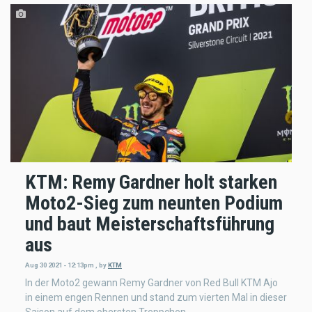
KTM: Remy Gardner holt starken
Moto2-Sieg zum neunten Podium
und baut Meisterschaftsführung
aus
Aug 30 2021 - 12:13pm
,
by
KTM
In der Moto2 gewann Remy Gardner von Red Bull KTM Ajo
in einem engen Rennen und stand zum vierten Mal in dieser
Saison auf dem obersten Treppchen.