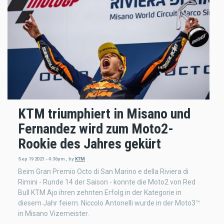
KTM triumphiert in Misano und
Fernandez wird zum Moto2-
Rookie des Jahres gekürt
Sep 19 2021 - 4:36pm
,
by
KTM
Beim Gran Premio Octo di San Marino e della Riviera di
Rimini - Runde 14 der Saison - konnte die Moto2 von Red
Bull KTM Ajo ihren zehnten Erfolg in der Kategorie in
diesem Jahr feiern. Niccolo Antonelli wurde in der Moto3™
in Misano Vizemeister.