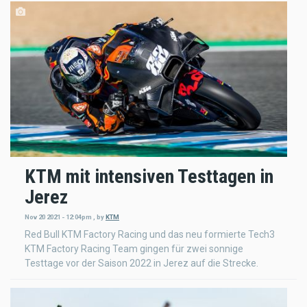
KTM mit intensiven Testtagen in
Jerez
Nov 20 2021 - 12:04pm
,
by
KTM
Red Bull KTM Factory Racing und das neu formierte Tech3
KTM Factory Racing Team gingen für zwei sonnige
Testtage vor der Saison 2022 in Jerez auf die Strecke.