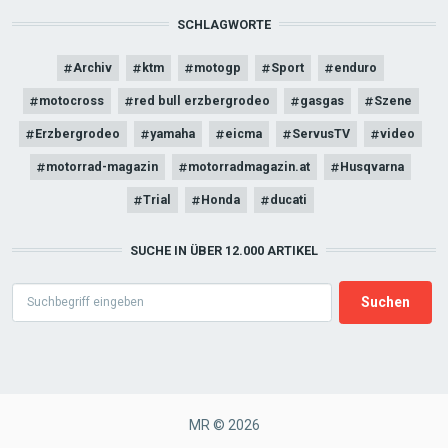
SCHLAGWORTE
Archiv
ktm
motogp
Sport
enduro
motocross
red bull erzbergrodeo
gasgas
Szene
Erzbergrodeo
yamaha
eicma
ServusTV
video
motorrad-magazin
motorradmagazin.at
Husqvarna
Trial
Honda
ducati
SUCHE IN ÜBER 12.000 ARTIKEL
Search
MR © 2026