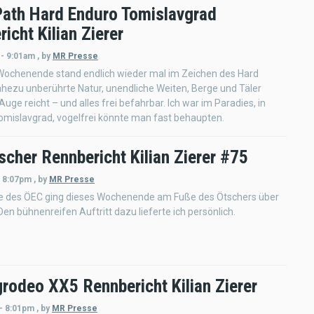
Path Hard Enduro Tomislavgrad
icht Kilian Zierer
 - 9:01am
,
by
MR Presse
 Wochenende stand endlich wieder mal im Zeichen des Hard
hezu unberührte Natur, unendliche Weiten, Berge und Täler
Auge reicht – und alles frei befahrbar. Ich war im Paradies, in
omislavgrad, vogelfrei könnte man fast behaupten.
cher Rennbericht Kilian Zierer #75
- 8:07pm
,
by
MR Presse
de des ÖEC ging dieses Wochenende am Fuße des Ötschers über
Den bühnenreifen Auftritt dazu lieferte ich persönlich.
grodeo XX5 Rennbericht Kilian Zierer
 - 8:01pm
,
by
MR Presse