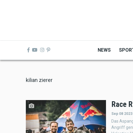
Skip
to
main
content
NEWS
SPOR
kilian zierer
Race R
Sep 08 2023
Das Aspang
Angriff gen