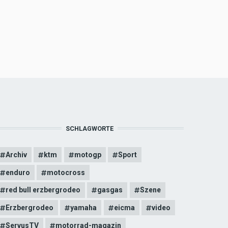
SCHLAGWORTE
Archiv
ktm
motogp
Sport
enduro
motocross
red bull erzbergrodeo
gasgas
Szene
Erzbergrodeo
yamaha
eicma
video
ServusTV
motorrad-magazin