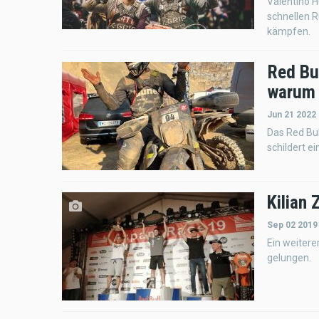
Valentino H
schnellen 
kämpfen.
Red Bul
warum 
Jun 21 2022
Das Red Bul
schildert e
Kilian
Sep 02 2019
Ein weiter
gelungen.