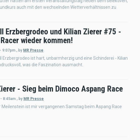
utter hatten am ersten Veranstaltungstag neben dem selektiven,
Rundkurs auch mit den wechselnden Wetterverhältnissen zu
l Erzbergrodeo und Kilian Zierer #75 -
Racer wieder kommen!
 - 9:07pm
,
by
MR Presse
l Erzbergrodeo ist hart, unbarmherzig und eine Schinderei - Kilian
indrucksvoll, was die Faszination ausmacht.
 Zierer - Sieg beim Dimoco Aspang Race
 - 8:45am
,
by
MR Presse
er Meilenstein ist mir vergangenen Samstag beim Aspang Race