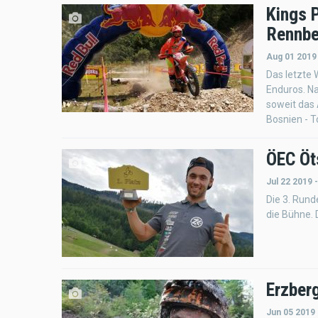
Kings 
Rennber
Aug 01 2019
Das letzte
Enduros. Na
soweit das 
Bosnien - T
ÖEC Öts
Jul 22 2019 
Die 3. Run
die Bühne. 
Erzber
Jun 05 2019