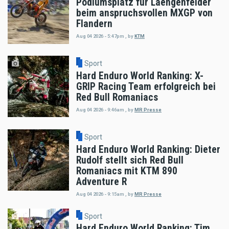
Podiumsplatz für Laengenfelder
beim anspruchsvollen MXGP von
Flandern
Aug 04 2026 - 5:47pm
,
by
KTM
Sport
Hard Enduro World Ranking: X-
GRIP Racing Team erfolgreich bei
Red Bull Romaniacs
Aug 04 2026 - 9:46am
,
by
MR Presse
Sport
Hard Enduro World Ranking: Dieter
Rudolf stellt sich Red Bull
Romaniacs mit KTM 890
Adventure R
Aug 04 2026 - 9:15am
,
by
MR Presse
Sport
Hard Enduro World Ranking: Tim