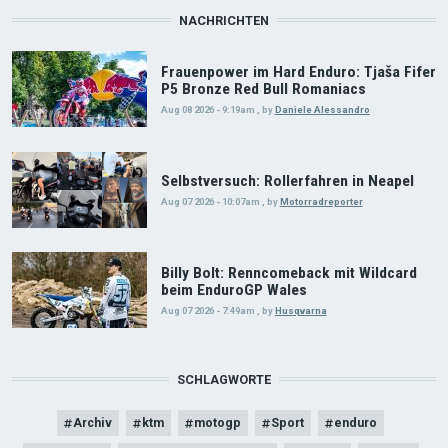
NACHRICHTEN
Frauenpower im Hard Enduro: Tjaša Fifer
P5 Bronze Red Bull Romaniacs
Aug 08 2026 - 9:19am
,
by
Daniele Alessandro
Selbstversuch: Rollerfahren in Neapel
Aug 07 2026 - 10:07am
,
by
Motorradreporter
Billy Bolt: Renncomeback mit Wildcard
beim EnduroGP Wales
Aug 07 2026 - 7:49am
,
by
Husqvarna
SCHLAGWORTE
Archiv
ktm
motogp
Sport
enduro