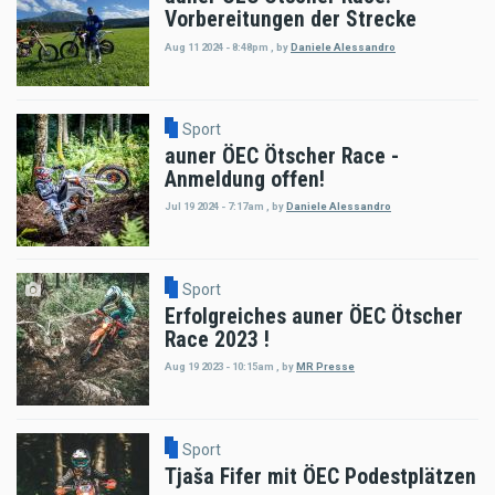
Vorbereitungen der Strecke
Aug 11 2024 - 8:48pm
,
by
Daniele Alessandro
Sport
auner ÖEC Ötscher Race -
Anmeldung offen!
Jul 19 2024 - 7:17am
,
by
Daniele Alessandro
Sport
Erfolgreiches auner ÖEC Ötscher
Race 2023 !
Aug 19 2023 - 10:15am
,
by
MR Presse
Sport
Tjaša Fifer mit ÖEC Podestplätzen