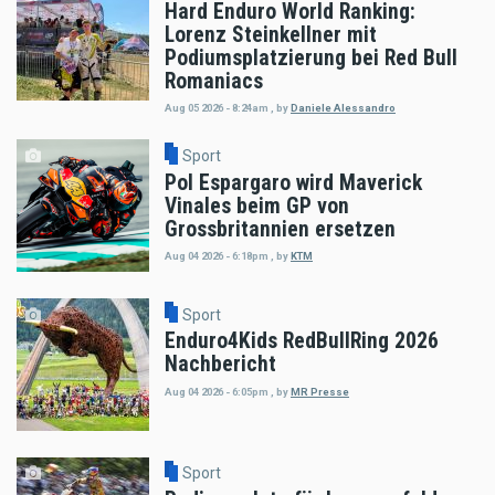
Hard Enduro World Ranking:
Lorenz Steinkellner mit
Podiumsplatzierung bei Red Bull
Romaniacs
Aug 05 2026 - 8:24am
,
by
Daniele Alessandro
Sport
Pol Espargaro wird Maverick
Vinales beim GP von
Grossbritannien ersetzen
Aug 04 2026 - 6:18pm
,
by
KTM
Sport
Enduro4Kids RedBullRing 2026
Nachbericht
Aug 04 2026 - 6:05pm
,
by
MR Presse
Sport