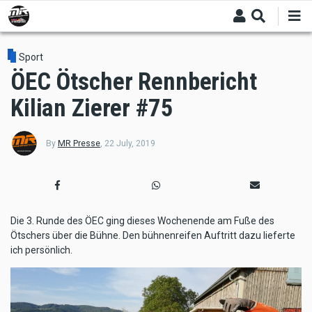
Skip
to
main
content
Sport
ÖEC Ötscher Rennbericht
Kilian Zierer #75
By
MR Presse
,
22 July, 2019
Die 3. Runde des ÖEC ging dieses Wochenende am Fuße des
Ötschers über die Bühne. Den bühnenreifen Auftritt dazu lieferte
ich persönlich.