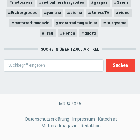
motocross
red bull erzbergrodeo
gasgas
Szene
Erzbergrodeo
yamaha
eicma
ServusTV
video
motorrad-magazin
motorradmagazin.at
Husqvarna
Trial
Honda
ducati
SUCHE IN ÜBER 12.000 ARTIKEL
Search
MR © 2026
FOOTER
Datenschutzerklärung
Impressum
Katoch.at
Motorradmagazin
Redaktion