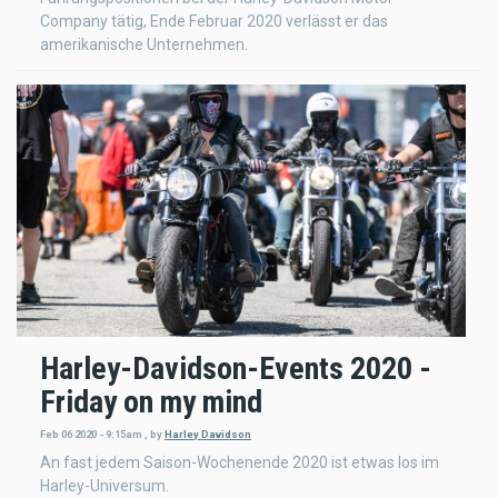
Company tätig, Ende Februar 2020 verlässt er das
amerikanische Unternehmen.
Harley-Davidson-Events 2020 -
Friday on my mind
Feb 06 2020 - 9:15am
,
by
Harley Davidson
An fast jedem Saison-Wochenende 2020 ist etwas los im
Harley-Universum.