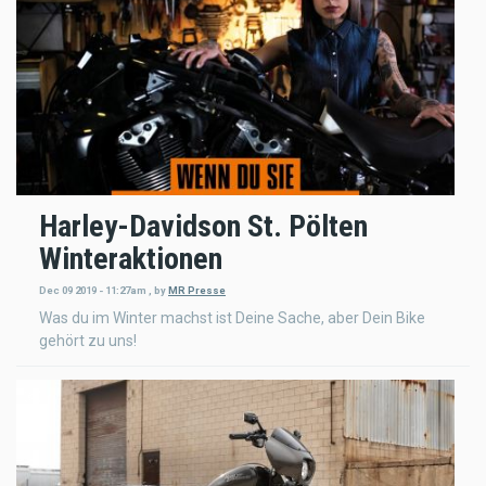
Harley-Davidson St. Pölten
Winteraktionen
Dec 09 2019 - 11:27am
,
by
MR Presse
Was du im Winter machst ist Deine Sache, aber Dein Bike
gehört zu uns!