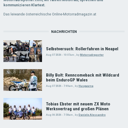
kommunizieren Klartext.
Das leiwande österreichische Online-Motorradmagazin.at
NACHRICHTEN
Selbstversuch: Rollerfahren in Neapel
Aug 07 2026 - 10:07am
,
by
Motorradreporter
Billy Bolt: Renncomeback mit Wildcard
beim EnduroGP Wales
Aug 07 2026 - 7:49am
,
by
Husqvarna
Tobias Ebster mit neuem ZX Moto
Werksvertrag und großen Plänen
Aug 06 2026 - 7:58am
,
by
Daniele Alessandro