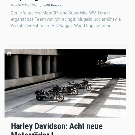
May 06 2026 - 6:25am
,
by
MR Presse
Der erfolgreiche MotoGP- und Superbike-WM-Fahrer
ergänzt das Team von Nitiracing in Mugello und erhöht die
Anzahl der Fahrer im H-D Bagger World Cup auf zehn
Harley Davidson: Acht neue