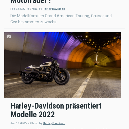
Motorräder !
Feb 02 2022 - 8:37pm
,
by
Harley Davidson
Die Modellfamilien Grand American Touring, Cruiser und
Cvo bekommen zuwachs.
Harley-Davidson präsentiert
Modelle 2022
Jan 10 2022 - 7:43am
,
by
Harley Davidson