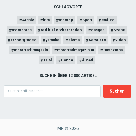
SCHLAGWORTE
Archiv
ktm
motogp
Sport
enduro
motocross
red bull erzbergrodeo
gasgas
Szene
Erzbergrodeo
yamaha
eicma
ServusTV
video
motorrad-magazin
motorradmagazin.at
Husqvarna
Trial
Honda
ducati
SUCHE IN ÜBER 12.000 ARTIKEL
Search
MR © 2026