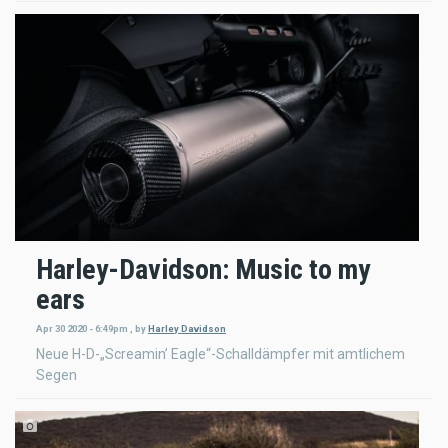
Harley-Davidson: Music to my
ears
Apr 30 2020 - 6:49pm
,
by
Harley Davidson
Neue H-D-„Screamin’ Eagle“-Schalldämpfer mit amtlichem
Segen