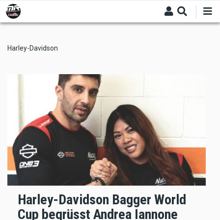
Skip
to
main
content
Harley-Davidson
Harley-Davidson Bagger World
Cup begrüsst Andrea Iannone