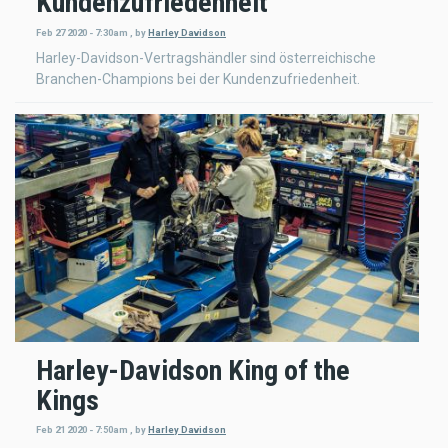
Kundenzufriedenheit
Feb 27 2020 - 7:30am
,
by
Harley Davidson
Harley-Davidson-Vertragshändler sind österreichische
Branchen-Champions bei der Kundenzufriedenheit.
Harley-Davidson King of the
Kings
Feb 21 2020 - 7:50am
,
by
Harley Davidson