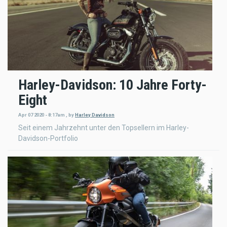
Harley-Davidson: 10 Jahre Forty-
Eight
Apr 07 2020 - 8:17am
,
by
Harley Davidson
Seit einem Jahrzehnt unter den Topsellern im Harley-
Davidson-Portfolio