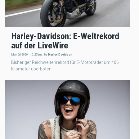
Harley-Davidson: E-Weltrekord
auf der LiveWire
Mar 26 2020 - 10:27am
,
by
Harley Davidson
Bisheriger Reichweitenrekord für E-Motorräder um 406
Kilometer überboten.