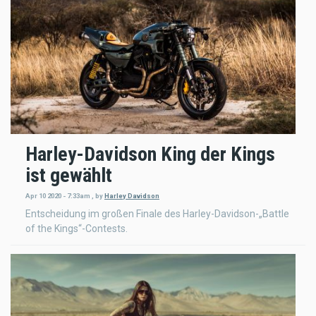
Harley-Davidson King der Kings
ist gewählt
Apr 10 2020 - 7:33am
,
by
Harley Davidson
Entscheidung im großen Finale des Harley-Davidson-„Battle
of the Kings“-Contests.