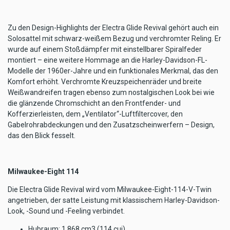
Zu den Design-Highlights der Electra Glide Revival gehört auch ein
Solosattel mit schwarz-weißem Bezug und verchromter Reling. Er
wurde auf einem Stoßdämpfer mit einstellbarer Spiralfeder
montiert – eine weitere Hommage an die Harley-Davidson-FL-
Modelle der 1960er-Jahre und ein funktionales Merkmal, das den
Komfort erhöht. Verchromte Kreuzspeichenräder und breite
Weißwandreifen tragen ebenso zum nostalgischen Look bei wie
die glänzende Chromschicht an den Frontfender- und
Kofferzierleisten, dem „Ventilator“-Luftfiltercover, den
Gabelrohrabdeckungen und den Zusatzscheinwerfern – Design,
das den Blick fesselt.
Milwaukee-Eight 114
Die Electra Glide Revival wird vom Milwaukee-Eight-114-V-Twin
angetrieben, der satte Leistung mit klassischem Harley-Davidson-
Look, -Sound und -Feeling verbindet.
Hubraum: 1.868 cm3 (114 cui)