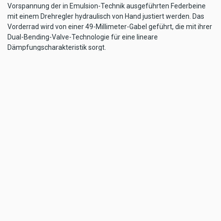
Vorspannung der in Emulsion-Technik ausgeführten Federbeine
mit einem Drehregler hydraulisch von Hand justiert werden. Das
Vorderrad wird von einer 49-Millimeter-Gabel geführt, die mit ihrer
Dual-Bending-Valve-Technologie für eine lineare
Dämpfungscharakteristik sorgt.
Die klassische Batwing-Verkleidung verfügt über eine hohe, klare
Windschutzscheibe und den Splitstream Vent, einen geschickt
platzierten Lufteinlass, der Turbulenzen im Kopfbereich des
Fahrers reduziert. Eine elektronische Geschwindigkeitsregelanlage
sorgt für ein Plus an Fahrkomfort auf langen Strecken, während
ein lichtstarker Halogenscheinwerfer sowie zwei
Zusatzscheinwerfer für eine hervorragende Ausleuchtung der
Fahrbahn sorgen und zugleich das nostalgische Styling der Electra
Glide Revival unterstreichen.
Das Boom!-Box-GTS-Infotainment-System mit Farbtouchscreen
versorgt zwei in der Verkleidung montierte Lautsprecher und
bietet unter anderem eine moderne Navigationsfunktion. Es kann