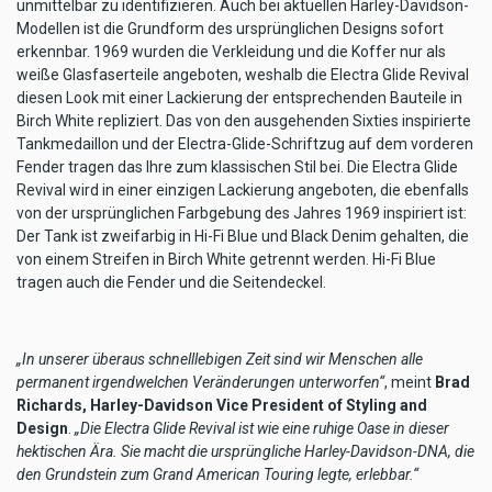
unmittelbar zu identifizieren. Auch bei aktuellen Harley-Davidson-
Modellen ist die Grundform des ursprünglichen Designs sofort
erkennbar. 1969 wurden die Verkleidung und die Koffer nur als
weiße Glasfaserteile angeboten, weshalb die Electra Glide Revival
diesen Look mit einer Lackierung der entsprechenden Bauteile in
Birch White repliziert. Das von den ausgehenden Sixties inspirierte
Tankmedaillon und der Electra-Glide-Schriftzug auf dem vorderen
Fender tragen das Ihre zum klassischen Stil bei. Die Electra Glide
Revival wird in einer einzigen Lackierung angeboten, die ebenfalls
von der ursprünglichen Farbgebung des Jahres 1969 inspiriert ist:
Der Tank ist zweifarbig in Hi-Fi Blue und Black Denim gehalten, die
von einem Streifen in Birch White getrennt werden. Hi-Fi Blue
tragen auch die Fender und die Seitendeckel.
„In unserer überaus schnelllebigen Zeit sind wir Menschen alle
permanent irgendwelchen Veränderungen unterworfen“
, meint
Brad
Richards, Harley-Davidson Vice President of Styling and
Design
.
„Die Electra Glide Revival ist wie eine ruhige Oase in dieser
hektischen Ära. Sie macht die ursprüngliche Harley-Davidson-DNA, die
den Grundstein zum Grand American Touring legte, erlebbar.“