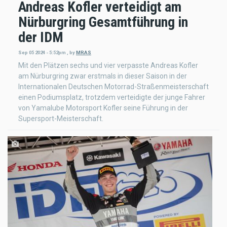
Andreas Kofler verteidigt am
Nürburgring Gesamtführung in
der IDM
Sep 05 2024 - 5:52pm
,
by
MRAS
Mit den Plätzen sechs und vier verpasste Andreas Kofler
am Nürburgring zwar erstmals in dieser Saison in der
Internationalen Deutschen Motorrad-Straßenmeisterschaft
einen Podiumsplatz, trotzdem verteidigte der junge Fahrer
von Yamalube Motorsport Kofler seine Führung in der
Supersport-Meisterschaft.