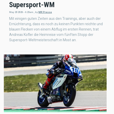
Supersport-WM
May 20 2026 - 6:23am
,
by
MR Presse
Mit einigen guten Zeiten aus den Trainings, aber auch der
Ernüchterung, dass es noch zu keinen Punkten reichte und
blauen Flecken von einem Abflug im ersten Rennen, trat
Andreas Kofler die Heimreise vom fünften Stopp der
Supersport-Weltmeisterschaft in Most an.