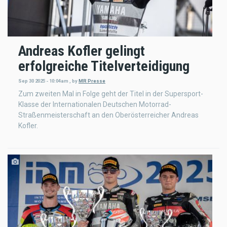
Andreas Kofler gelingt
erfolgreiche Titelverteidigung
Sep 30 2025 - 10:04am
,
by
MR Presse
Zum zweiten Mal in Folge geht der Titel in der Supersport-
Klasse der Internationalen Deutschen Motorrad-
Straßenmeisterschaft an den Oberösterreicher Andreas
Kofler.