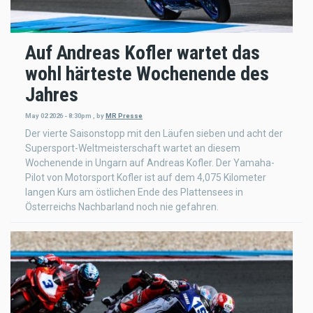
Auf Andreas Kofler wartet das
wohl härteste Wochenende des
Jahres
May 02 2026 - 8:30pm
,
by
MR Presse
Der vierte Saisonstopp mit den Läufen sieben und acht der
Supersport-Weltmeisterschaft wartet an diesem
Wochenende in Ungarn auf Andreas Kofler. Der Yamaha-
Pilot von Motorsport Kofler ist auf dem 4,075 Kilometer
langen Kurs am östlichen Ende des Plattensees in
Österreichs Nachbarland noch nie gefahren.