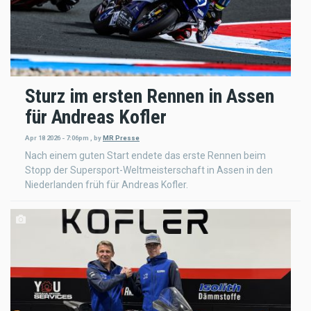
Sturz im ersten Rennen in Assen
für Andreas Kofler
Apr 18 2026 - 7:06pm
,
by
MR Presse
Nach einem guten Start endete das erste Rennen beim
Stopp der Supersport-Weltmeisterschaft in Assen in den
Niederlanden früh für Andreas Kofler.