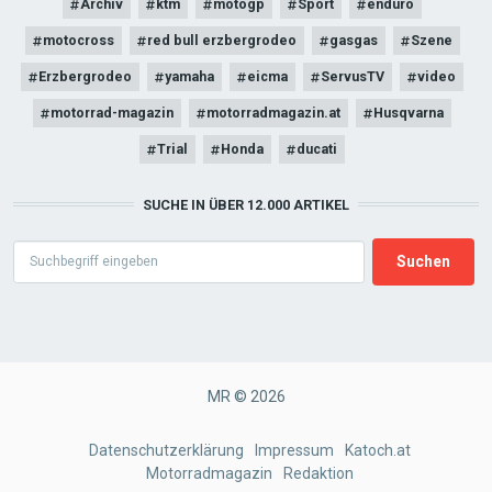
Archiv
ktm
motogp
Sport
enduro
motocross
red bull erzbergrodeo
gasgas
Szene
Erzbergrodeo
yamaha
eicma
ServusTV
video
motorrad-magazin
motorradmagazin.at
Husqvarna
Trial
Honda
ducati
SUCHE IN ÜBER 12.000 ARTIKEL
Search
MR © 2026
FOOTER
Datenschutzerklärung
Impressum
Katoch.at
Motorradmagazin
Redaktion