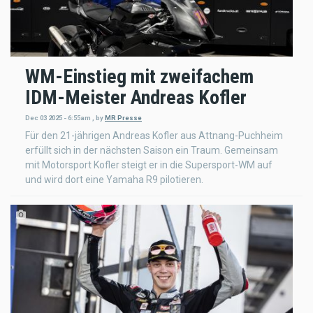
WM-Einstieg mit zweifachem
IDM-Meister Andreas Kofler
Dec 03 2025 - 6:55am
,
by
MR Presse
Für den 21-jährigen Andreas Kofler aus Attnang-Puchheim
erfüllt sich in der nächsten Saison ein Traum. Gemeinsam
mit Motorsport Kofler steigt er in die Supersport-WM auf
und wird dort eine Yamaha R9 pilotieren.