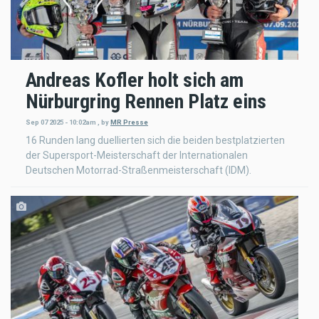
Andreas Kofler holt sich am
Nürburgring Rennen Platz eins
Sep 07 2025 - 10:02am
,
by
MR Presse
16 Runden lang duellierten sich die beiden bestplatzierten
der Supersport-Meisterschaft der Internationalen
Deutschen Motorrad-Straßenmeisterschaft (IDM).