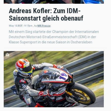
Andreas Kofler: Zum IDM-
Saisonstart gleich obenauf
May 12 2025 - 9:17pm
,
by
MR Presse
Mit einem Sieg startete der Champion der Internationalen
Deutschen Motorrad-Straßenmeisterschaft (IDM) in der
Klasse Supersport in die neue Saison in Oschersleben