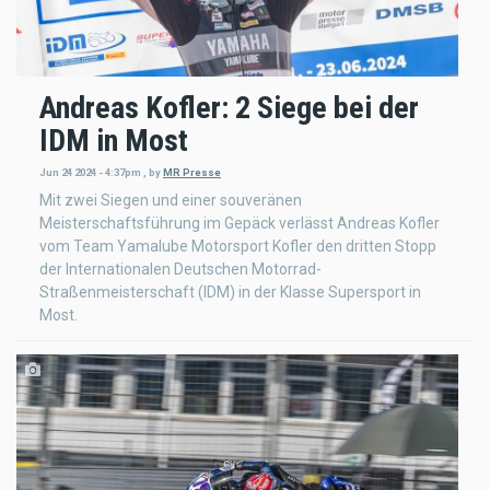
Andreas Kofler: 2 Siege bei der
IDM in Most
Jun 24 2024 - 4:37pm
,
by
MR Presse
Mit zwei Siegen und einer souveränen
Meisterschaftsführung im Gepäck verlässt Andreas Kofler
vom Team Yamalube Motorsport Kofler den dritten Stopp
der Internationalen Deutschen Motorrad-
Straßenmeisterschaft (IDM) in der Klasse Supersport in
Most.