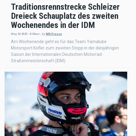
Traditionsrennstrecke Schleizer
Dreieck Schauplatz des zweiten
Wochenendes in der IDM
May 30 2025 - 8:08am
,
by
MR Presse
Am Wochenende geht es für das Team Yamalube
Motorsport Kofler zum zweiten Stopp in der diesjährigen
Saison der Internationalen Deutschen Motorrad-
Straßenmeisterschaft (IDM).