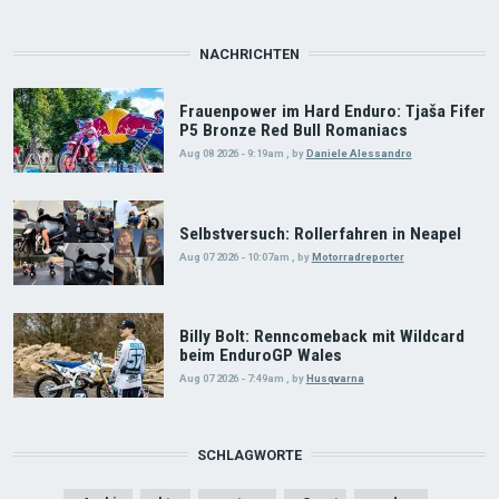
NACHRICHTEN
Frauenpower im Hard Enduro: Tjaša Fifer
P5 Bronze Red Bull Romaniacs
Aug 08 2026 - 9:19am
,
by
Daniele Alessandro
Selbstversuch: Rollerfahren in Neapel
Aug 07 2026 - 10:07am
,
by
Motorradreporter
Billy Bolt: Renncomeback mit Wildcard
beim EnduroGP Wales
Aug 07 2026 - 7:49am
,
by
Husqvarna
SCHLAGWORTE