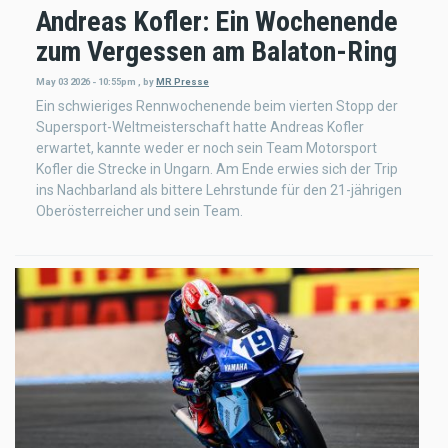
Andreas Kofler: Ein Wochenende
zum Vergessen am Balaton-Ring
May 03 2026 - 10:55pm
,
by
MR Presse
Ein schwieriges Rennwochenende beim vierten Stopp der
Supersport-Weltmeisterschaft hatte Andreas Kofler
erwartet, kannte weder er noch sein Team Motorsport
Kofler die Strecke in Ungarn. Am Ende erwies sich der Trip
ins Nachbarland als bittere Lehrstunde für den 21-jährigen
Oberösterreicher und sein Team.