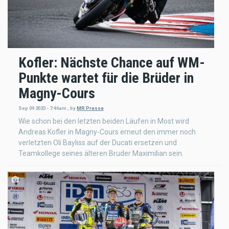
Kofler: Nächste Chance auf WM-
Punkte wartet für die Brüder in
Magny-Cours
Sep 09 2023 - 7:46am
,
by
MR Presse
Wie schon bei den letzten beiden Läufen in Most wird
Andreas Kofler in Magny-Cours erneut den immer noch
verletzten Oli Bayliss auf der Ducati ersetzen und
Teamkollege seines älteren Bruder Maximilian sein.