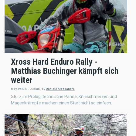
Xross Hard Enduro Rally -
Matthias Buchinger kämpft sich
weiter
May 19 2023 - 7:26am
,
by
Daniele Alessandro
Sturz im Prolog, technische Panne, Knieschmerzen und
Magenkrämpfe machen einen Start nicht so einfach.