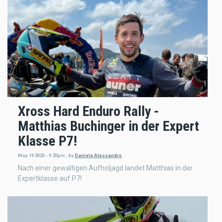
Xross Hard Enduro Rally -
Matthias Buchinger in der Expert
Klasse P7!
May 19 2023 - 9:25pm
,
by
Daniele Alessandro
Nach einer gewaltigen Aufholjagd landet Matthias in der
Expertklasse auf P7!