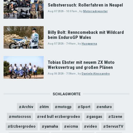
Selbstversuch: Rollerfahren in Neapel
Aug 07 2026 - 10:07am
,
by
Motorradreporter
Billy Bolt: Renncomeback mit Wildcard
beim EnduroGP Wales
Aug 07 2026 - 7:49am
,
by
Husqvarna
Tobias Ebster mit neuem ZX Moto
Werksvertrag und großen Plänen
Aug 06 2026 - 7:58am
,
by
Daniele Alessandro
SCHLAGWORTE
Archiv
ktm
motogp
Sport
enduro
motocross
red bull erzbergrodeo
gasgas
Szene
Erzbergrodeo
yamaha
eicma
video
ServusTV