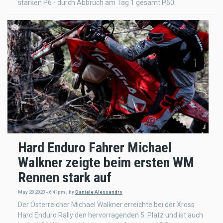
starken P6 - durch Abbruch am Tag 1 gesamt P60.
Hard Enduro Fahrer Michael
Walkner zeigte beim ersten WM
Rennen stark auf
May 20 2023 - 6:41pm
,
by
Daniele Alessandro
Der Österreicher Michael Walkner erreichte bei der Xross
Hard Enduro Rally den hervorragenden 5. Platz und ist auch