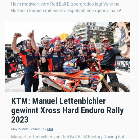
Hoch motiviert vom Red Bull Erzbergrodeo legt Valetino
Hutter in Serbien mit einem respektablen Ergebnis nach!
KTM: Manuel Lettenbichler
gewinnt Xross Hard Enduro Rally
2023
May 22 2023 - 7:04am
,
by
KTM
Manuel Lettenbichler von Red Bull KTM Factory Racing hat