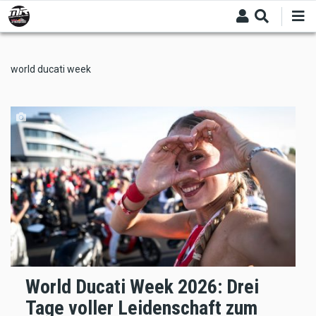
Skip
to
main
content
world ducati week
World Ducati Week 2026: Drei
Tage voller Leidenschaft zum