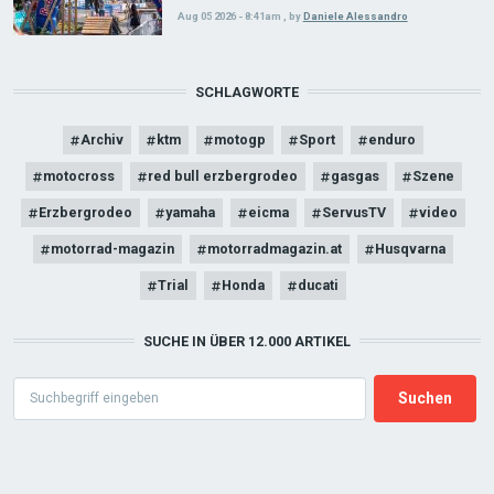
Aug 05 2026 - 8:41am
,
by
Daniele Alessandro
SCHLAGWORTE
Archiv
ktm
motogp
Sport
enduro
motocross
red bull erzbergrodeo
gasgas
Szene
Erzbergrodeo
yamaha
eicma
ServusTV
video
motorrad-magazin
motorradmagazin.at
Husqvarna
Trial
Honda
ducati
SUCHE IN ÜBER 12.000 ARTIKEL
Search