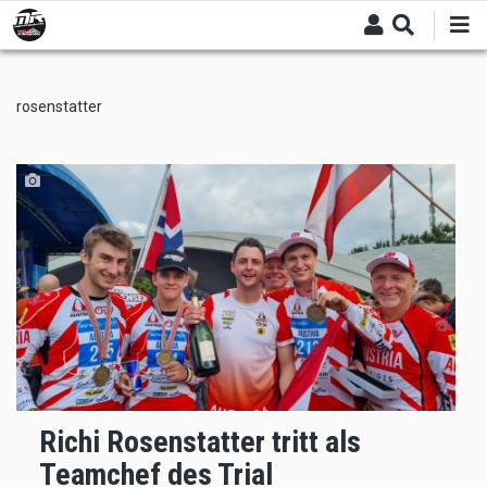
Skip
to
main
content
rosenstatter
Richi Rosenstatter tritt als
Teamchef des Trial