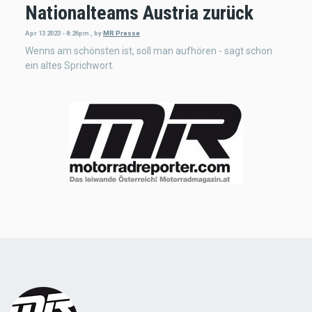
Nationalteams Austria zurück
Apr 13 2023 - 8:26pm
,
by
MR Presse
Wenns am schönsten ist, soll man aufhören - sagt schon
ein altes Sprichwort.