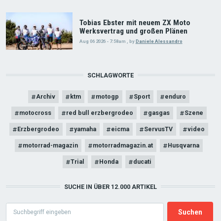
Tobias Ebster mit neuem ZX Moto
Werksvertrag und großen Plänen
Aug 06 2026 - 7:58am
,
by
Daniele Alessandro
SCHLAGWORTE
Archiv
ktm
motogp
Sport
enduro
motocross
red bull erzbergrodeo
gasgas
Szene
Erzbergrodeo
yamaha
eicma
ServusTV
video
motorrad-magazin
motorradmagazin.at
Husqvarna
Trial
Honda
ducati
SUCHE IN ÜBER 12.000 ARTIKEL
Search