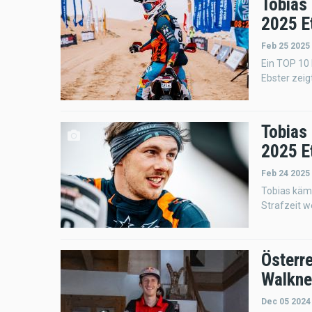
Tobias
2025 E
Feb 25 2025
Ein TOP 10
Ebster zeigt
Tobias
2025 E
Feb 24 2025
Tobias kämp
Strafzeit w
Österr
Walkner
Dec 05 2024