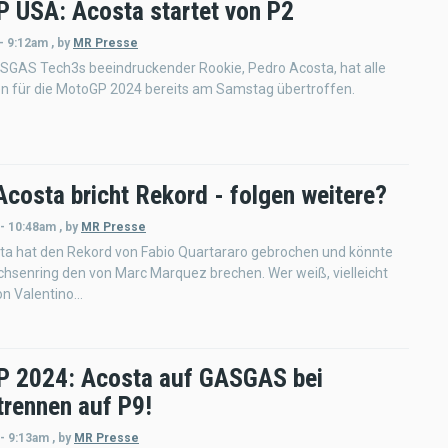
 USA: Acosta startet von P2
- 9:12am
,
by
MR Presse
ASGAS Tech3s beeindruckender Rookie, Pedro Acosta, hat alle
n für die MotoGP 2024 bereits am Samstag übertroffen.
Acosta bricht Rekord - folgen weitere?
 - 10:48am
,
by
MR Presse
ta hat den Rekord von Fabio Quartararo gebrochen und könnte
hsenring den von Marc Marquez brechen. Wer weiß, vielleicht
n Valentino...
 2024: Acosta auf GASGAS bei
trennen auf P9!
 - 9:13am
,
by
MR Presse