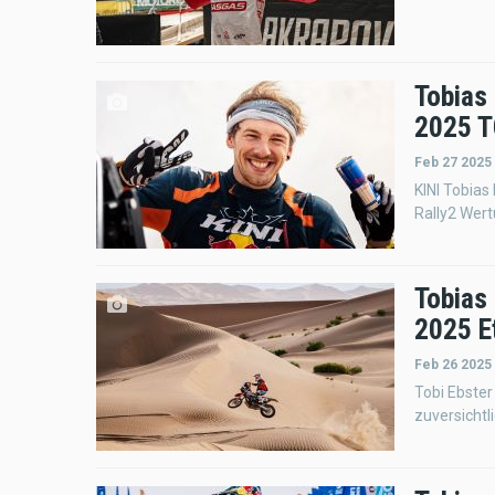
Tobias
2025 T
Feb 27 2025
KINI Tobias
Rally2 Wer
Tobias
2025 E
Feb 26 2025
Tobi Ebster
zuversichtli