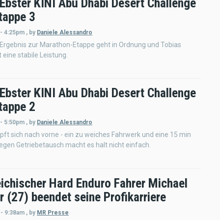
 Ebster KINI Abu Dhabi Desert Challenge
tappe 3
 - 4:25pm
,
by
Daniele Alessandro
 Ergebnis zur Marathon-Etappe geht in Ordnung und Tobias
 eine stabile Leistung.
 Ebster KINI Abu Dhabi Desert Challenge
tappe 2
 - 5:50pm
,
by
Daniele Alessandro
ft sich nach vorne - ein zu weiches Fahrwerk und eine 15 min
egen Getriebetausch macht es halt nicht einfach.
eichischer Hard Enduro Fahrer Michael
 (27) beendet seine Profikarriere
 - 9:38am
,
by
MR Presse