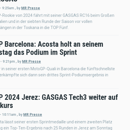
- 9:25am
,
by
MR Presse
-Rookie von 2024 fährt mit seiner GASGAS RC16 beim Großen
talien und in der siebten Runde der Saison vor vollen
ngen in der Toskana in die TOP Fünf.
 Barcelona: Acosta holt an seinem
stag das Podium im Sprint
 - 9:21pm
,
by
MR Presse
 in seiner ersten MotoGP-Quali in Barcelona die fünftschnellste
rkämpfte sich dann sein drittes Sprint-Podiumsergebnis in
 2024 Jerez: GASGAS Tech3 weiter auf
skurs
 - 10:11am
,
by
MR Presse
a lässt seiner ersten Sprintmedaille und einem zweiten Platz
 ein Top-Ten-Ergebnis nach 25 Runden in Jerez am Sonntag