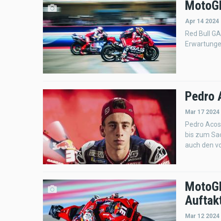
MotoGP
Apr 14 2024 
Red Bull G
Erwartunge
Pedro 
Mar 17 2024
Pedro Acos
bis zum Sac
auch den vo
MotoGP
Auftak
Mar 12 2024