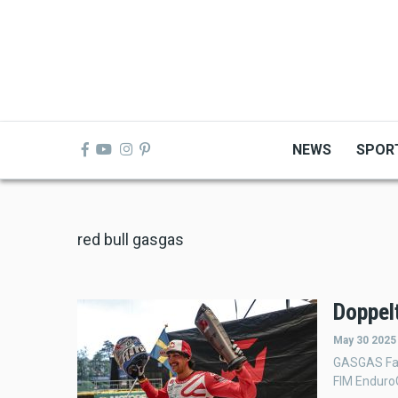
Skip
to
main
content
NEWS
SPOR
red bull gasgas
Doppel
May 30 2025
GASGAS Fac
FIM Enduro