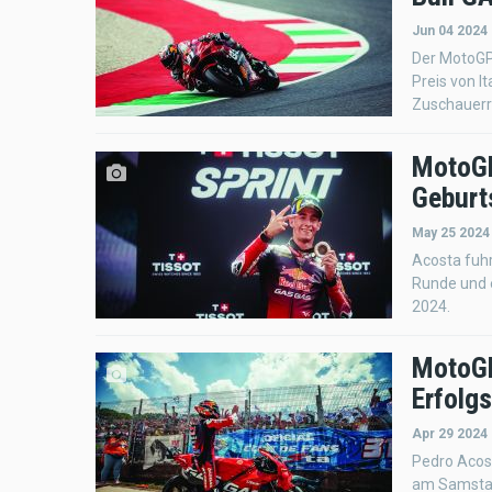
Jun 04 2024 
Der MotoGP
Preis von I
Zuschauerrä
MotoGP
Geburt
May 25 2024
Acosta fuhr
Runde und e
2024.
MotoGP
Erfolg
Apr 29 2024
Pedro Acost
am Samstag