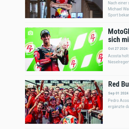
Nach einer 
Michael Wal
Sport beka
MotoGP
sich m
Oct 27 2024 
Acosta holt
Nieselrege
Red Bu
Sep 01 2024
Pedro Acost
ergänzte da