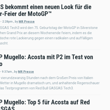
 bekommt einen neuen Look für die
r-Feier der MotoGP™
 - 2:28pm
,
by
MR Presse
SGAS Tech3 wird den 75. Geburtstag der MotoGP in Silverstone
chen Grand Prix an diesem Wochenende feiern, indem es die
tische rote Lackierung gegen einen radikalen und auffälligen
uscht.
 Mugello: Acosta mit P2 im Test von
o
- 9:37am
,
by
MR Presse
s vierundzwanzig Stunden nach dem Großen Preis von Italien
 Wetter in Mugello dramatisch um, und anhaltende Regenschauer
as Testprogramm von Red Bull GASGAS Tech3.
 Mugello: Top 5 für Acosta auf Red
ASGAS