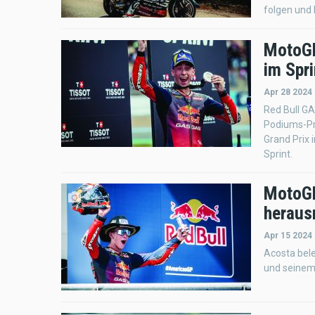
folgen und 
MotoGP
im Spri
Apr 28 2024 
Red Bull G
Podiums-Pr
Grand Prix 
Sprint.
MotoGP
heraus
Apr 15 2024 
Acosta bel
und seinem