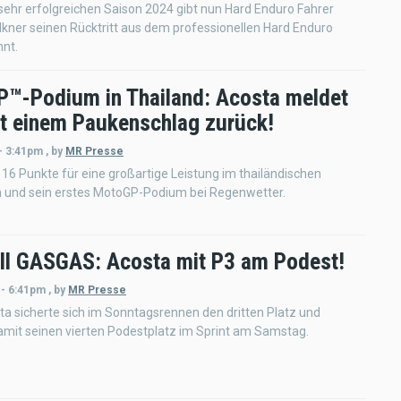
sehr erfolgreichen Saison 2024 gibt nun Hard Enduro Fahrer
kner seinen Rücktritt aus dem professionellen Hard Enduro
nnt.
™-Podium in Thailand: Acosta meldet
it einem Paukenschlag zurück!
- 3:41pm
,
by
MR Presse
 16 Punkte für eine großartige Leistung im thailändischen
n und sein erstes MotoGP-Podium bei Regenwetter.
ll GASGAS: Acosta mit P3 am Podest!
 - 6:41pm
,
by
MR Presse
a sicherte sich im Sonntagsrennen den dritten Platz und
mit seinen vierten Podestplatz im Sprint am Samstag.