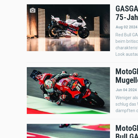
GASGAS
75-Jah
Aug 02 2024
Red Bull GA
beim britis
charakteris
Look austa
MotoGP
Mugell
Jun 04 2024 
Weniger al
schlug das
dämpften d
MotoGP
Bull G