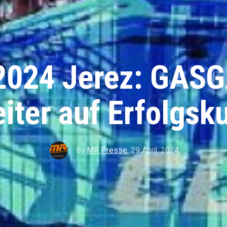
2024 Jerez: GASG
iter auf Erfolgsk
By
MR Presse
,
29 April, 2024