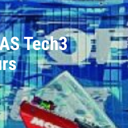
AS Tech3
urs