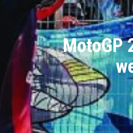
MotoGP 
we