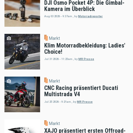
DJI Osmo Pocket 4P: Die Gimbal-
Kamera im Überblick
Aug 03 2026 - 9:37am
,
by
Motorradreporter
Markt
Klim Motorradbekleidung: Ladies'
Choice!
Jul 31 2026 - 11:23am
,
by
MR Presse
Markt
CNC Racing präsentiert Ducati
Multistrada V4
Jul 25 2026 - 9:21am
,
by
MR Presse
Markt
XAJO präsentiert ersten Offroad-