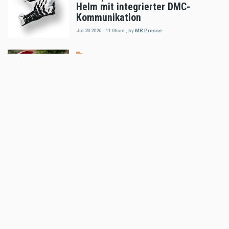
Helm mit integrierter DMC-
Kommunikation
Jul 23 2026 - 11:06am
,
by
MR Presse
Markt
auner Red Bull Romaniacs Setup-
Guide
Jul 18 2026 - 5:52pm
,
by
MR Presse
Markt
Klim Motorradbekleidung: THE
HEAT IS ON!
Jul 16 2026 - 8:52am
,
by
MR Presse
Markt
100 STÜCK WELTWEIT: SHOTGUN
650 x ROUGH CRAFTS