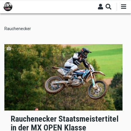
Skip
to
main
content
Rauchenecker
Rauchenecker Staatsmeistertitel
in der MX OPEN Klasse