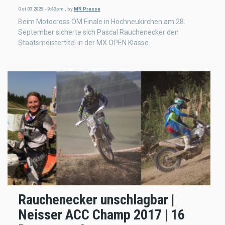
Oct 03 2025 - 9:43pm
,
by
MR Presse
Beim Motocross ÖM Finale in Hochneukirchen am 28.
September sicherte sich Pascal Rauchenecker den
Staatsmeistertitel in der MX OPEN Klasse.
Rauchenecker unschlagbar |
Neisser ACC Champ 2017 | 16