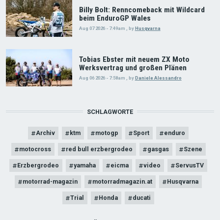
Billy Bolt: Renncomeback mit Wildcard
beim EnduroGP Wales
Aug 07 2026 - 7:49am
,
by
Husqvarna
Tobias Ebster mit neuem ZX Moto
Werksvertrag und großen Plänen
Aug 06 2026 - 7:58am
,
by
Daniele Alessandro
SCHLAGWORTE
Archiv
ktm
motogp
Sport
enduro
motocross
red bull erzbergrodeo
gasgas
Szene
Erzbergrodeo
yamaha
eicma
video
ServusTV
motorrad-magazin
motorradmagazin.at
Husqvarna
Trial
Honda
ducati