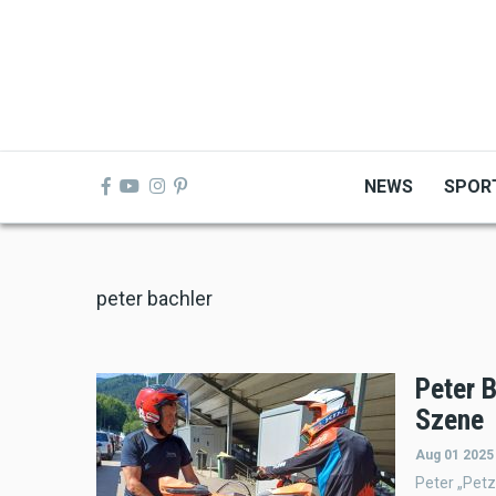
Skip
to
main
content
NEWS
SPOR
peter bachler
Peter B
Szene
Aug 01 2025
Peter „Petz