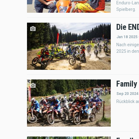
Enduro-Lan
Spielberg.
Die EN
Jan 18 2025 
Nach einig
2025 in den
Family
Sep 20 2024
Rückblick a