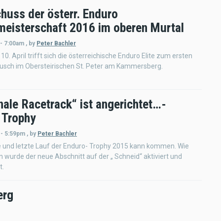
huss der österr. Enduro
meisterschaft 2016 im oberen Murtal
 - 7:00am
,
by
Peter Bachler
10. April trifft sich die österreichische Enduro Elite zum ersten
usch im Obersteirischen St. Peter am Kammersberg.
nale Racetrack“ ist angerichtet…-
 Trophy
 - 5:59pm
,
by
Peter Bachler
e und letzte Lauf der Enduro- Trophy 2015 kann kommen. Wie
 wurde der neue Abschnitt auf der „ Schneid“ aktiviert und
t.
erg