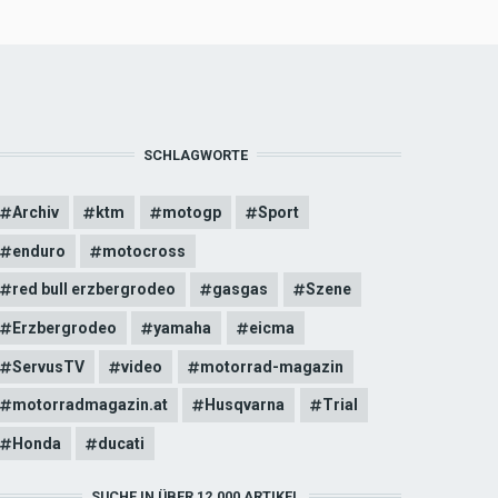
SCHLAGWORTE
Archiv
ktm
motogp
Sport
enduro
motocross
red bull erzbergrodeo
gasgas
Szene
Erzbergrodeo
yamaha
eicma
ServusTV
video
motorrad-magazin
motorradmagazin.at
Husqvarna
Trial
Honda
ducati
SUCHE IN ÜBER 12.000 ARTIKEL