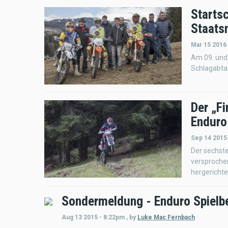
Startsc
Staats
Mar 15 2016
Am 09. und 
Schlagabta
Der „Fi
Enduro
Sep 14 2015
Der sechst
versprochen
hergerichte
Sondermeldung - Enduro Spielb
Aug 13 2015 - 8:22pm
,
by
Luke Mac Fernbach