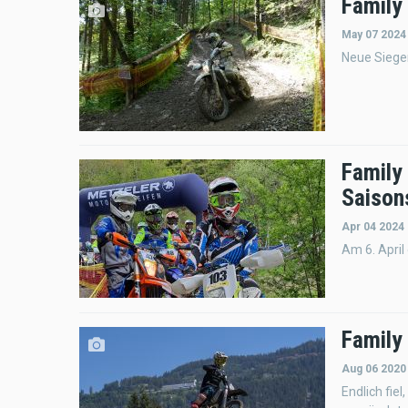
Family
May 07 2024
Neue Sieger
Family
Saison
Apr 04 2024
Am 6. April
Family
Aug 06 2020
Endlich fie