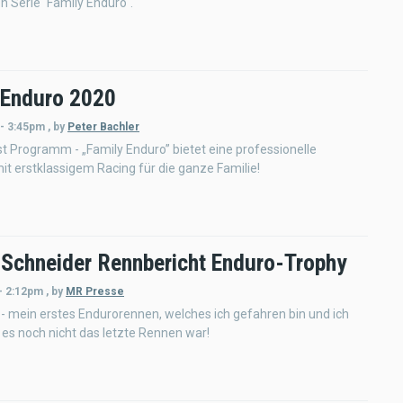
 Serie ´Family Enduro´.
 Enduro 2020
 - 3:45pm
,
by
Peter Bachler
t Programm - „Family Enduro” bietet eine professionelle
it erstklassigem Racing für die ganze Familie!
p Schneider Rennbericht Enduro-Trophy
- 2:12pm
,
by
MR Presse
- mein erstes Endurorennen, welches ich gefahren bin und ich
 es noch nicht das letzte Rennen war!