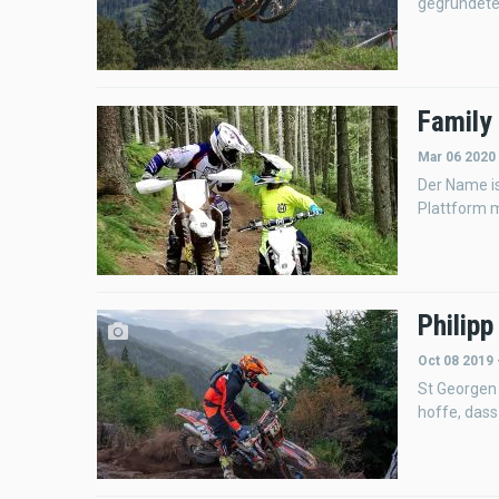
gegründeten
Family
Mar 06 2020
Der Name is
Plattform m
Philip
Oct 08 2019 
St Georgen 
hoffe, dass