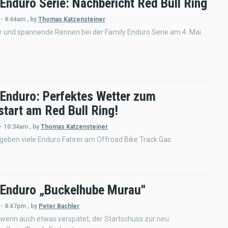
 Enduro Serie: Nachbericht Red Bull Ring
 - 8:44am
,
by
Thomas Katzensteiner
 und spannende Rennen bei der Family Enduro Serie am 4. Mai.
 Enduro: Perfektes Wetter zum
start am Red Bull Ring!
 - 10:34am
,
by
Thomas Katzensteiner
 geben viele Enduro Fahrer am Offroad Bike Track Gas.
 Enduro „Buckelhube Murau"
 - 8:47pm
,
by
Peter Bachler
l, wenn auch etwas verspätet, der Startschuss zur neu