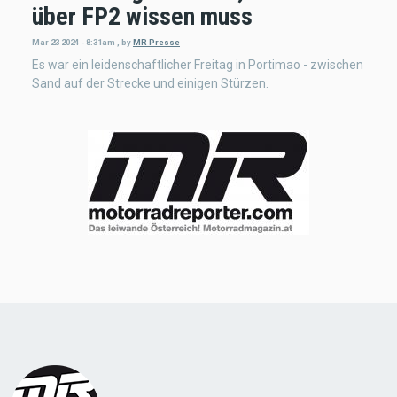
über FP2 wissen muss
Mar 23 2024 - 8:31am
,
by
MR Presse
Es war ein leidenschaftlicher Freitag in Portimao - zwischen
Sand auf der Strecke und einigen Stürzen.