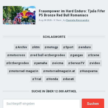
Frauenpower im Hard Enduro: Tjaša Fifer
P5 Bronze Red Bull Romaniacs
Aug 08 2026 - 9:19am
,
by
Daniele Alessandro
SCHLAGWORTE
Archiv
ktm
motogp
Sport
enduro
motocross
red bull erzbergrodeo
gasgas
Szene
Erzbergrodeo
yamaha
eicma
ServusTV
video
motorrad-magazin
motorradmagazin.at
Husqvarna
Trial
Honda
ducati
SUCHE IN ÜBER 12.000 ARTIKEL
Search