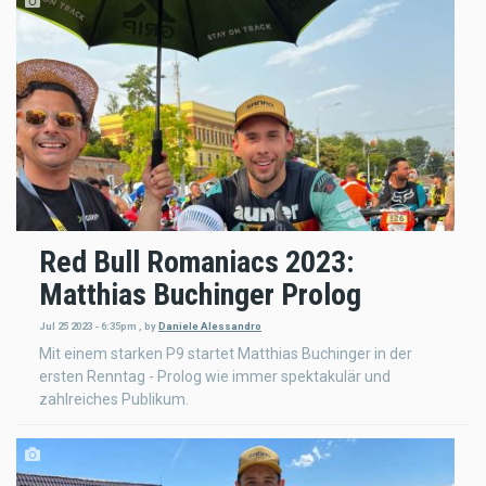
Red Bull Romaniacs 2023:
Matthias Buchinger Prolog
Jul 25 2023 - 6:35pm
,
by
Daniele Alessandro
Mit einem starken P9 startet Matthias Buchinger in der
ersten Renntag - Prolog wie immer spektakulär und
zahlreiches Publikum.