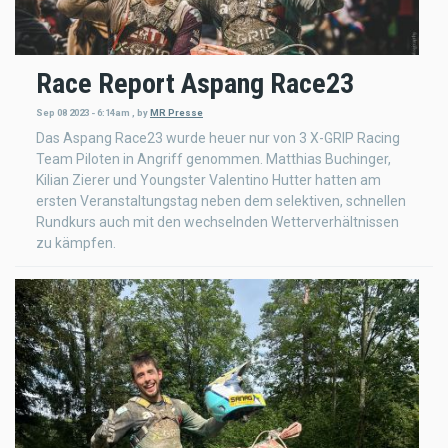
Race Report Aspang Race23
Sep 08 2023 - 6:14am
,
by
MR Presse
Das Aspang Race23 wurde heuer nur von 3 X-GRIP Racing
Team Piloten in Angriff genommen. Matthias Buchinger,
Kilian Zierer und Youngster Valentino Hutter hatten am
ersten Veranstaltungstag neben dem selektiven, schnellen
Rundkurs auch mit den wechselnden Wetterverhältnissen
zu kämpfen.