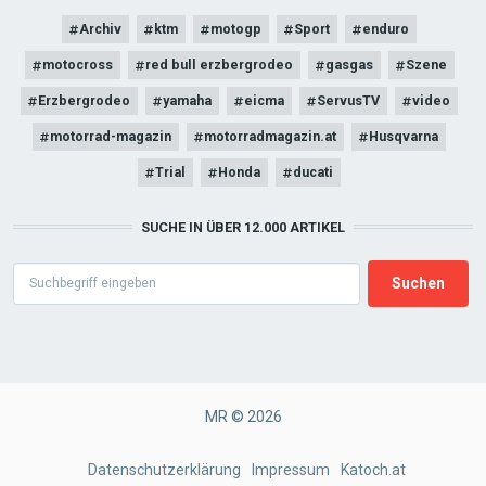
Archiv
ktm
motogp
Sport
enduro
motocross
red bull erzbergrodeo
gasgas
Szene
Erzbergrodeo
yamaha
eicma
ServusTV
video
motorrad-magazin
motorradmagazin.at
Husqvarna
Trial
Honda
ducati
SUCHE IN ÜBER 12.000 ARTIKEL
Search
MR © 2026
FOOTER
Datenschutzerklärung
Impressum
Katoch.at