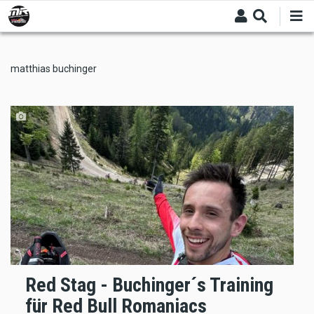
Skip
to
main
content
matthias buchinger
Red Stag - Buchinger´s Training
für Red Bull Romaniacs