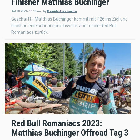
Finisher Matthias Buchinger
Jul 30 2023 - 10:10am
,
by
Daniele Alessandro
Geschafft - Matthias Buchinger kommt mit P26 ins Ziel und
blickt au eine sehr anspruchsvolle, aber coole Red Bull
Romaniacs zurück.
Red Bull Romaniacs 2023:
Matthias Buchinger Offroad Tag 3