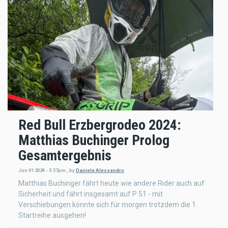
Red Bull Erzbergrodeo 2024:
Matthias Buchinger Prolog
Gesamtergebnis
Jun 01 2024 - 5:57pm
,
by
Daniele Alessandro
Matthias Buchinger fährt heute wie andere Rider auch auf
Sicherheit und fährt insgesamt auf P 51 - mit
Verschiebungen könnte sich für morgen trotzdem die 1.
Startreihe ausgehen!