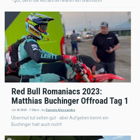
- gut, denn die Abfahrten waren ein Wahnsinn!
Red Bull Romaniacs 2023:
Matthias Buchinger Offroad Tag 1
Jul 26 2023 - 7:29pm
,
by
Daniele Alessandro
Übermut tut selten gut - aber Aufgeben kennt ein
Buchinger halt auch nicht!