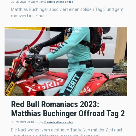
Jul 29 2023 - 9:22am
,
by
Daniele Alessandro
Matthias Buchinger absolviert einen soliden Tag 3 und geht
motiviert ins Finale.
Red Bull Romaniacs 2023:
Matthias Buchinger Offroad Tag 2
Jul 27 2023 - 8:40pm
,
by
Daniele Alessandro
Die Nachwehen vom gestrigen Tag ließen mit der Zeit nach