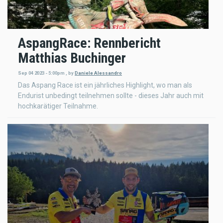
AspangRace: Rennbericht
Matthias Buchinger
Sep 04 2023 - 5:00pm
,
by
Daniele Alessandro
Das Aspang Race ist ein jährliches Highlight, wo man als
Endurist unbedingt teilnehmen sollte - dieses Jahr auch mit
hochkarätiger Teilnahme.