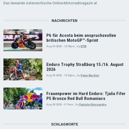
Das leiwande österreichische Online-Motorradmagazin.at
NACHRICHTEN
P6 für Acosta beim anspruchsvollen
britischen MotoGP™-Sprint
Aug 09 2026 - 12:38pm
,
by
KTM
Enduro Trophy Straßburg 15./16. August
2026
Aug 09 2026 - 12:22pm
,
by
Peter Bachler
Frauenpower im Hard Enduro: Tjaša Fifer
P5 Bronze Red Bull Romaniacs
Aug 08 2026 - 9:19am
,
by
Daniele Alessandro
SCHLAGWORTE