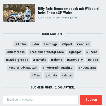
Billy Bolt: Renncomeback mit Wildcard
beim EnduroGP Wales
Aug 07 2026 - 7:49am
,
by
Husqvarna
SCHLAGWORTE
Archiv
ktm
motogp
Sport
enduro
motocross
red bull erzbergrodeo
gasgas
Szene
Erzbergrodeo
yamaha
eicma
ServusTV
video
motorrad-magazin
motorradmagazin.at
Husqvarna
Trial
Honda
ducati
SUCHE IN ÜBER 12.000 ARTIKEL
Search