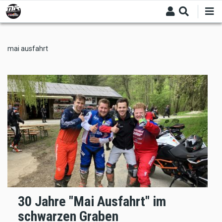
Skip
to
main
content
mai ausfahrt
30 Jahre "Mai Ausfahrt" im
schwarzen Graben