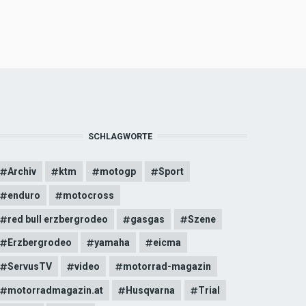
SCHLAGWORTE
Archiv
ktm
motogp
Sport
enduro
motocross
red bull erzbergrodeo
gasgas
Szene
Erzbergrodeo
yamaha
eicma
ServusTV
video
motorrad-magazin
motorradmagazin.at
Husqvarna
Trial