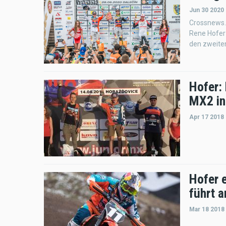
Jun 30 2020
Crossnews.a
Rene Hofer
den zweite
Hofer:
MX2 in
Apr 17 2018
Hofer 
führt a
Mar 18 2018