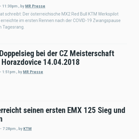
 - 11:30pm
,
by
MR Presse
t schreibt: Der österreichische MX2 Red Bull KTM Werkspilot
 erreichte im ersten Rennen nach der COVID-19 Zwangspause
n Tagesrang.
 Doppelsieg bei der CZ Meisterschaft
 Horazdovice 14.04.2018
 - 1:51pm
,
by
MR Presse
erreicht seinen ersten EMX 125 Sieg und
n
 - 7:28pm
,
by
KTM