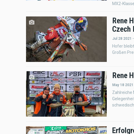
MX2-Klasse
Rene H
Czech 
Jul 28 2021 
Hofer bleib
Großen Pre
Rene H
May 18 2021
Zahlreiche
Gelegenhei
schwedisch
Erfolgr