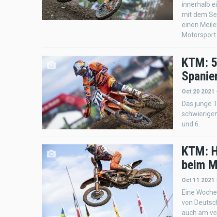
innerhalb e
mit dem Sel
einen Meile
Motorsport 
KTM: 5
Spanien
Oct 20 2021 
Das junge T
schwierigen
und 6.
KTM: H
beim M
Oct 11 2021 
Eine Woche
von Deutsc
auch am ve