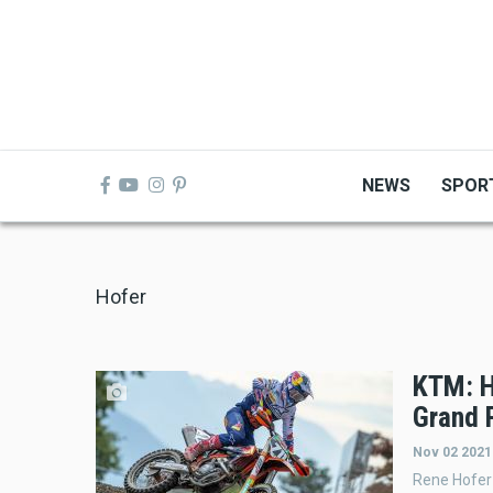
Skip
to
main
content
NEWS
SPOR
Hofer
KTM: H
Grand P
Nov 02 2021
Rene Hofer