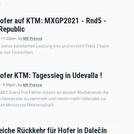
.
ofer auf KTM: MXGP2021 - Rnd5 -
Republic
- 11:22pm
,
by
MR Presse
t seiner konstanten Leistung treu und erreicht Platz 7 beim
is von Tschechien.
ofer KTM: Tagessieg in Udevalla !
 - 9:45pm
,
by
MR Presse
 MX2 Grand Prix Fahrer nutzen an diesem Wochenende die
t Rennpraxis zu sammeln und reisten nach Uddevalla zur
en Motocross Meisterschaft
eiche Rückkehr für Hofer in Dalečín