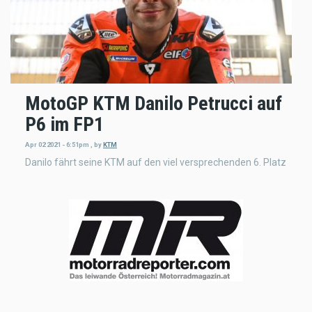
MotoGP KTM Danilo Petrucci auf
P6 im FP1
Apr 02 2021 - 6:51pm
,
by
KTM
Danilo fährt seine KTM auf den viel versprechenden 6. Platz