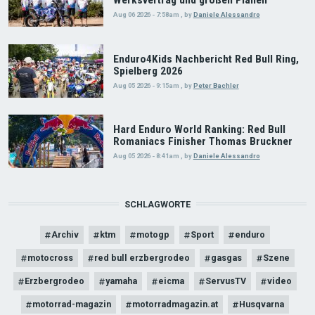
Aug 06 2026 - 7:58am
,
by
Daniele Alessandro
Enduro4Kids Nachbericht Red Bull Ring,
Spielberg 2026
Aug 05 2026 - 9:15am
,
by
Peter Bachler
Hard Enduro World Ranking: Red Bull
Romaniacs Finisher Thomas Bruckner
Aug 05 2026 - 8:41am
,
by
Daniele Alessandro
SCHLAGWORTE
Archiv
ktm
motogp
Sport
enduro
motocross
red bull erzbergrodeo
gasgas
Szene
Erzbergrodeo
yamaha
eicma
ServusTV
video
motorrad-magazin
motorradmagazin.at
Husqvarna