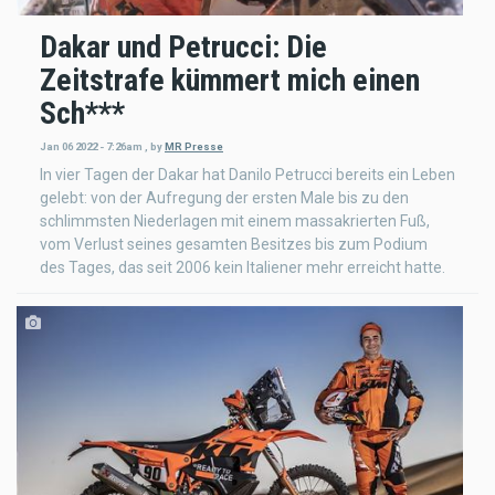
Dakar und Petrucci: Die
Zeitstrafe kümmert mich einen
Sch***
Jan 06 2022 - 7:26am
,
by
MR Presse
In vier Tagen der Dakar hat Danilo Petrucci bereits ein Leben
gelebt: von der Aufregung der ersten Male bis zu den
schlimmsten Niederlagen mit einem massakrierten Fuß,
vom Verlust seines gesamten Besitzes bis zum Podium
des Tages, das seit 2006 kein Italiener mehr erreicht hatte.