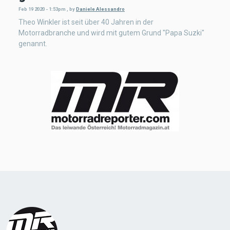
Feb 19 2020 - 1:53pm
,
by
Daniele Alessandro
Theo Winkler ist seit über 40 Jahren in der
Motorradbranche und wird mit gutem Grund "Papa Suzki"
genannt.