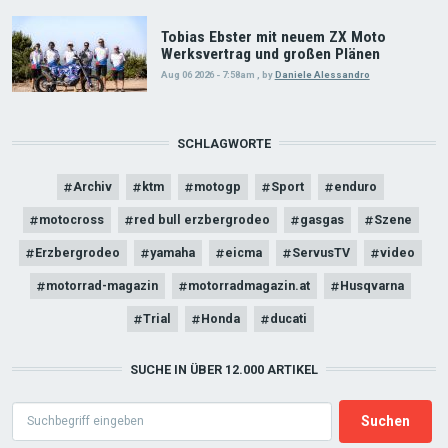
Tobias Ebster mit neuem ZX Moto
Werksvertrag und großen Plänen
Aug 06 2026 - 7:58am
,
by
Daniele Alessandro
SCHLAGWORTE
Archiv
ktm
motogp
Sport
enduro
motocross
red bull erzbergrodeo
gasgas
Szene
Erzbergrodeo
yamaha
eicma
ServusTV
video
motorrad-magazin
motorradmagazin.at
Husqvarna
Trial
Honda
ducati
SUCHE IN ÜBER 12.000 ARTIKEL
Search