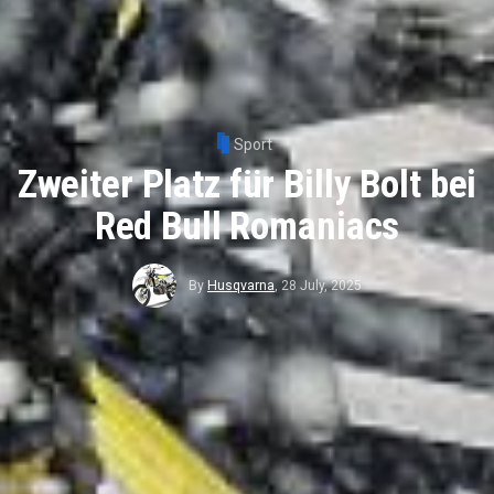
Sport
Zweiter Platz für Billy Bolt bei
Red Bull Romaniacs
By
Husqvarna
,
28 July, 2025