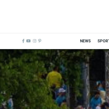
Skip
to
main
content
NEWS
SPOR