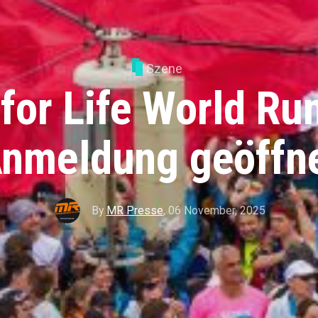
Szene
for Life World Ru
nmeldung geöffn
By
MR Presse
,
06 November, 2025