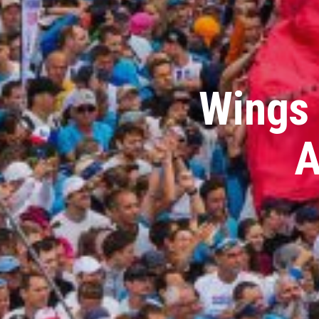
Wings 
A