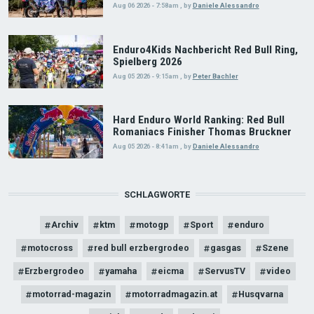
Aug 06 2026 - 7:58am
,
by
Daniele Alessandro
Enduro4Kids Nachbericht Red Bull Ring,
Spielberg 2026
Aug 05 2026 - 9:15am
,
by
Peter Bachler
Hard Enduro World Ranking: Red Bull
Romaniacs Finisher Thomas Bruckner
Aug 05 2026 - 8:41am
,
by
Daniele Alessandro
SCHLAGWORTE
Archiv
ktm
motogp
Sport
enduro
motocross
red bull erzbergrodeo
gasgas
Szene
Erzbergrodeo
yamaha
eicma
ServusTV
video
motorrad-magazin
motorradmagazin.at
Husqvarna