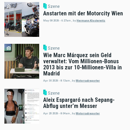
Szene
Anstarten mit der Motorcity Wien
May 08 2026 - 6:27am
,
by
Hermann Klosterwitz
Szene
Wie Marc Márquez sein Geld
verwaltet: Vom Millionen-Bonus
2013 bis zur 10-Millionen-Villa in
Madrid
Apr 30 2026 - 8:13am
,
by
Motorradreporter
Szene
Aleix Espargaró nach Sepang-
Abflug unter’m Messer
Apr 20 2026 - 8:04am
,
by
Motorradreporter