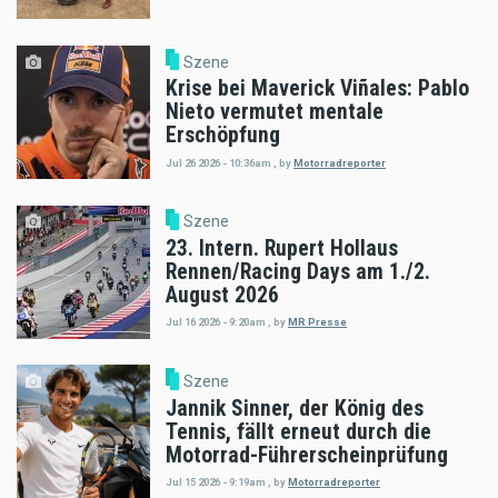
Szene
Krise bei Maverick Viñales: Pablo
Nieto vermutet mentale
Erschöpfung
Jul 26 2026 - 10:36am
,
by
Motorradreporter
Szene
23. Intern. Rupert Hollaus
Rennen/Racing Days am 1./2.
August 2026
Jul 16 2026 - 9:20am
,
by
MR Presse
Szene
Jannik Sinner, der König des
Tennis, fällt erneut durch die
Motorrad-Führerscheinprüfung
Jul 15 2026 - 9:19am
,
by
Motorradreporter