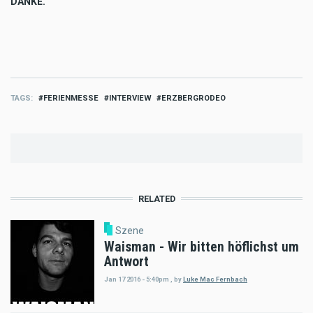
DANKE.
TAGS
FERIENMESSE
INTERVIEW
ERZBERGRODEO
RELATED
Szene
Waisman - Wir bitten höflichst um
Antwort
Jan 17 2016 - 5:40pm
,
by
Luke Mac Fernbach