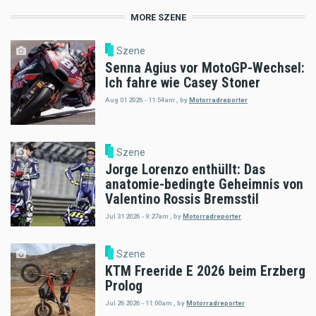
MORE SZENE
Szene
Senna Agius vor MotoGP-Wechsel:
Ich fahre wie Casey Stoner
Aug 01 2026 - 11:54am
,
by
Motorradreporter
Szene
Jorge Lorenzo enthüllt: Das
anatomie-bedingte Geheimnis von
Valentino Rossis Bremsstil
Jul 31 2026 - 9:27am
,
by
Motorradreporter
Szene
KTM Freeride E 2026 beim Erzberg
Prolog
Jul 26 2026 - 11:00am
,
by
Motorradreporter