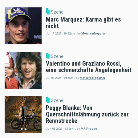
Szene
Marc Marquez: Karma gibt es
nicht
Jul 14 2026 - 10:32am
,
by
Motorradreporter
Szene
Valentino und Graziano Rossi,
eine schmerzhafte Angelegenheit
Jul 01 2026 - 8:55am
,
by
Motorradreporter
Szene
Peggy Blanke: Von
Querschnittslähmung zurück zur
Rennstrecke
Jun 03 2026 - 3:36pm
,
by
MR Presse