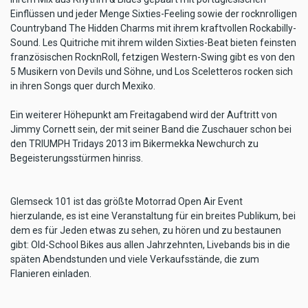
Einflüssen und jeder Menge Sixties-Feeling sowie der rocknrolligen
Countryband The Hidden Charms mit ihrem kraftvollen Rockabilly-
Sound. Les Quitriche mit ihrem wilden Sixties-Beat bieten feinsten
französischen RocknRoll, fetzigen Western-Swing gibt es von den
5 Musikern von Devils und Söhne, und Los Sceletteros rocken sich
in ihren Songs quer durch Mexiko.
Ein weiterer Höhepunkt am Freitagabend wird der Auftritt von
Jimmy Cornett sein, der mit seiner Band die Zuschauer schon bei
den TRIUMPH Tridays 2013 im Bikermekka Newchurch zu
Begeisterungsstürmen hinriss.
Glemseck 101 ist das größte Motorrad Open Air Event
hierzulande, es ist eine Veranstaltung für ein breites Publikum, bei
dem es für Jeden etwas zu sehen, zu hören und zu bestaunen
gibt: Old-School Bikes aus allen Jahrzehnten, Livebands bis in die
späten Abendstunden und viele Verkaufsstände, die zum
Flanieren einladen.