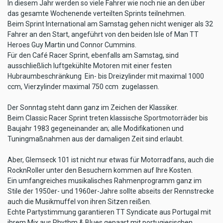
In diesem Jahr werden so viele Fahrer wie noch nie an den über
das gesamte Wochenende verteilten Sprints teilnehmen.
Beim Sprint International am Samstag gehen nicht weniger als 32
Fahrer an den Start, angeführt von den beiden Isle of Man TT
Heroes Guy Martin und Connor Cummins.
Für den Café Racer Sprint, ebenfalls am Samstag, sind
ausschließlich luftgekühlte Motoren mit einer festen
Hubraumbeschränkung  Ein- bis Dreizylinder mit maximal 1000
ccm, Vierzylinder maximal 750 ccm  zugelassen.
Der Sonntag steht dann ganz im Zeichen der Klassiker.
Beim Classic Racer Sprint treten klassische Sportmotorräder bis
Baujahr 1983 gegeneinander an; alle Modifikationen und
Tuningmaßnahmen aus der damaligen Zeit sind erlaubt.
Aber, Glemseck 101 ist nicht nur etwas für Motorradfans, auch die
RocknRoller unter den Besuchern kommen auf Ihre Kosten.
Ein umfangreiches musikalisches Rahmenprogramm ganz im
Stile der 1950er- und 1960er-Jahre sollte abseits der Rennstrecke
auch die Musikmuffel von ihren Sitzen reißen.
Echte Partystimmung garantieren TT Syndicate aus Portugal mit
ihrem Mix aus Rhythm & Blues gepaart mit portugiesischen