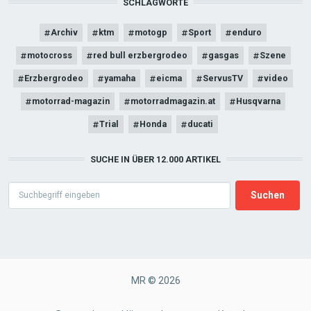
SCHLAGWORTE
Archiv
ktm
motogp
Sport
enduro
motocross
red bull erzbergrodeo
gasgas
Szene
Erzbergrodeo
yamaha
eicma
ServusTV
video
motorrad-magazin
motorradmagazin.at
Husqvarna
Trial
Honda
ducati
SUCHE IN ÜBER 12.000 ARTIKEL
Search
MR © 2026