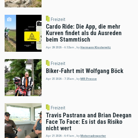
Freizeit
Cardo Ride: Die App, die mehr
Kurven findet als du Ausreden
beim Stammtisch
Apr 28 2026 - 6:32am
,
by
Hermann Klosterwitz
Freizeit
Biker-Fahrt mit Wolfgang Böck
Apr 25 2026 - 7:25am
,
by
MR Presse
Freizeit
Travis Pastrana and Brian Deegan
Face To Face: Es ist das Risiko
nicht wert
Apr 21 2026 - 6:41am
,
by
Motorradreporter