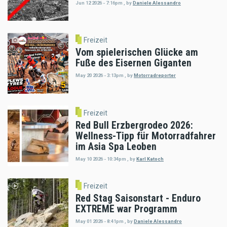
Jun 12 2026 - 7:16pm
,
by
Daniele Alessandro
Freizeit
Vom spielerischen Glücke am
Fuße des Eisernen Giganten
May 20 2026 - 3:13pm
,
by
Motorradreporter
Freizeit
Red Bull Erzbergrodeo 2026:
Wellness-Tipp für Motorradfahrer
im Asia Spa Leoben
May 10 2026 - 10:34pm
,
by
Karl Katoch
Freizeit
Red Stag Saisonstart - Enduro
EXTREME war Programm
May 01 2026 - 8:41pm
,
by
Daniele Alessandro