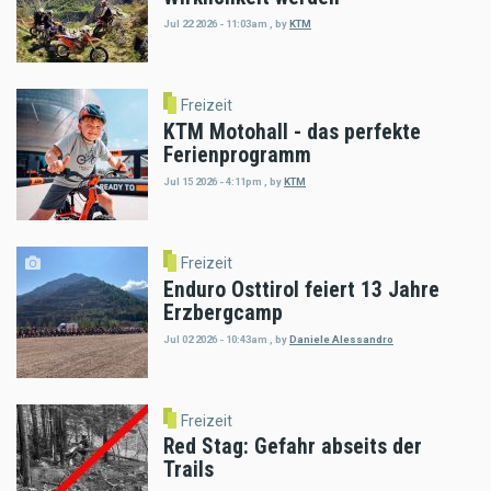
Jul 22 2026 - 11:03am
,
by
KTM
Freizeit
KTM Motohall - das perfekte
Ferienprogramm
Jul 15 2026 - 4:11pm
,
by
KTM
Freizeit
Enduro Osttirol feiert 13 Jahre
Erzbergcamp
Jul 02 2026 - 10:43am
,
by
Daniele Alessandro
Freizeit
Red Stag: Gefahr abseits der
Trails