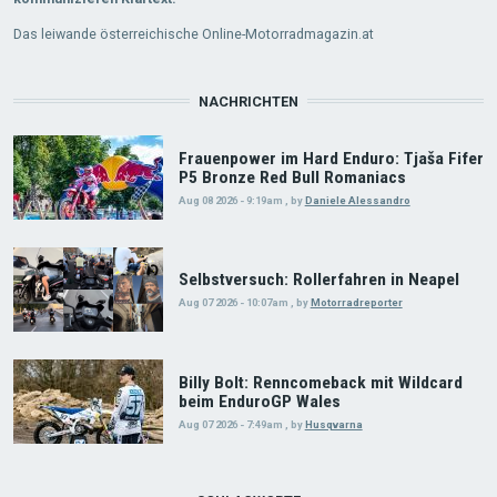
Das leiwande österreichische Online-Motorradmagazin.at
NACHRICHTEN
Frauenpower im Hard Enduro: Tjaša Fifer
P5 Bronze Red Bull Romaniacs
Aug 08 2026 - 9:19am
,
by
Daniele Alessandro
Selbstversuch: Rollerfahren in Neapel
Aug 07 2026 - 10:07am
,
by
Motorradreporter
Billy Bolt: Renncomeback mit Wildcard
beim EnduroGP Wales
Aug 07 2026 - 7:49am
,
by
Husqvarna