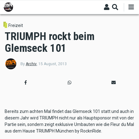
Skip
to
main
content
Freizeit
TRIUMPH rockt beim
Glemseck 101
By
Archiv
,
15 August, 2013
Bereits zum achten Mal findet das Glemseck 101 statt und auch in
diesem Jahr wird TRIUMPH nicht nur als Hauptsponsor mit von der
Partie sein, sondern zeigt exklusive Umbauten wie die Fleur du Mal
aus dem Hause TRIUMPH München by RocknRide.